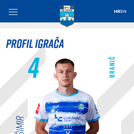
HR
EN
Profil igrača
4
Branič
Krešimir