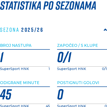
Statistika po sezonama
2025/26
Sezona
BROJ NASTUPA
ZAPOČEO / S KLUPE
1
0/1
SuperSport HNK
1
SuperSport HNK
0/1
ODIGRANE MINUTE
POSTIGNUTI GOLOVI
45
0
SuperSport HNK
45
SuperSport HNK
0