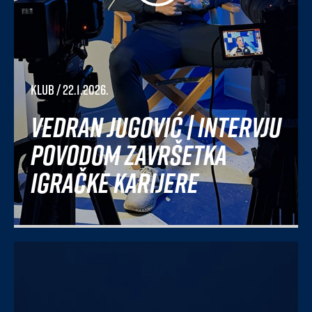
Klub
/ 22.1.2026.
Vedran Jugović | Intervju
povodom završetka
igračke karijere