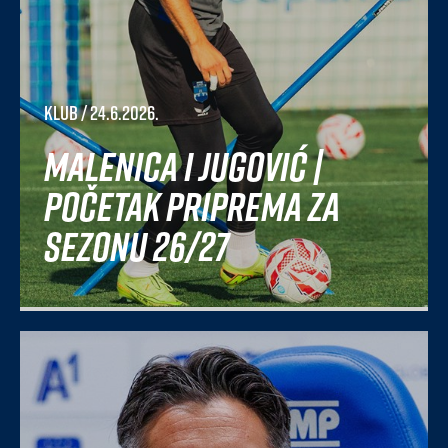
Klub
/ 24.6.2026.
Malenica i Jugović |
Početak priprema za
sezonu 26/27