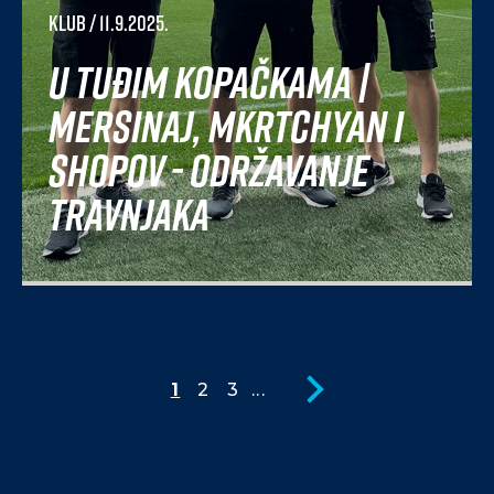
Klub
/ 11.9.2025.
U tuđim kopačkama |
Mersinaj, Mkrtchyan i
Shopov - održavanje
travnjaka
1
2
3
...