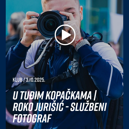
Klub
/ 3.10.2025.
U tuđim kopačkama |
Roko Jurišić - službeni
fotograf