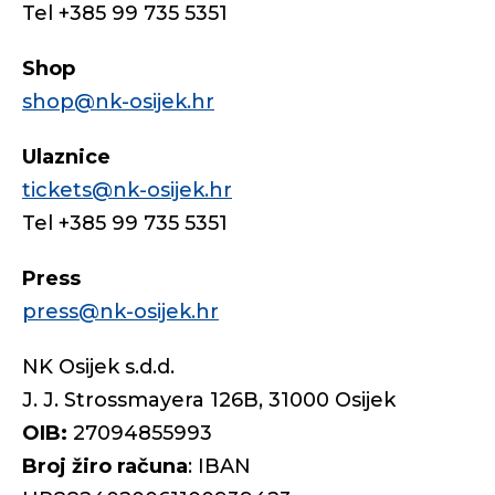
Tel +385 99 735 5351
Shop
shop@nk-osijek.hr
Ulaznice
tickets@nk-osijek.hr
Tel +385 99 735 5351
Press
press@nk-osijek.hr
NK Osijek s.d.d.
J. J. Strossmayera 126B, 31000 Osijek
OIB:
27094855993
Broj žiro računa
: IBAN