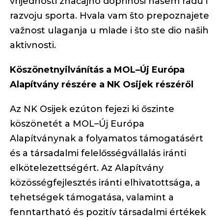
vrijednosti značajno doprinosi našem radu i
razvoju sporta. Hvala vam što prepoznajete
važnost ulaganja u mlade i što ste dio naših
aktivnosti.
Köszönetnyilvánítás a MOL–Új Európa
Alapítvány részére a NK Osijek részéről
Az NK Osijek ezúton fejezi ki őszinte
köszönetét a MOL–Új Európa
Alapítványnak a folyamatos támogatásért
és a társadalmi felelősségvállalás iránti
elkötelezettségért. Az Alapítvány
közösségfejlesztés iránti elhivatottsága, a
tehetségek támogatása, valamint a
fenntartható és pozitív társadalmi értékek