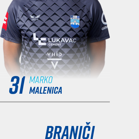
31
Marko
MALENICA
Braniči