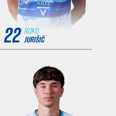
22
Roko
JURIŠIĆ