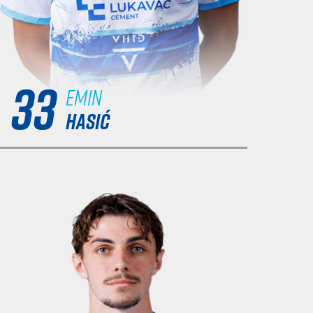
33
Emin
HASIĆ