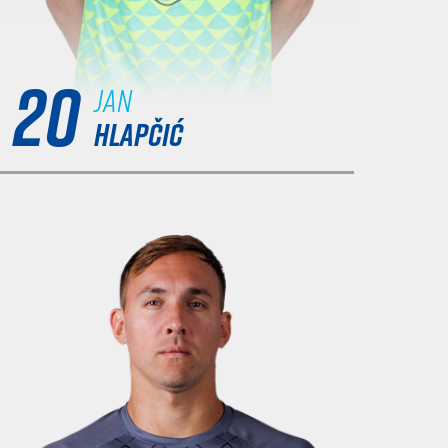
20
Jan
HLAPČIĆ