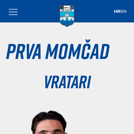
HR
EN
Prva momčad
Vratari