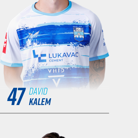
47
David
KALEM