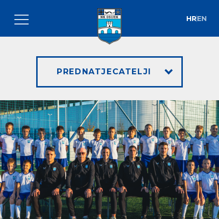
HR
EN
PREDNATJECATELJI