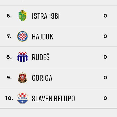
ISTRA 1961
6.
0
HAJDUK
7.
0
RUDEŠ
8.
0
GORICA
9.
0
SLAVEN BELUPO
10.
0