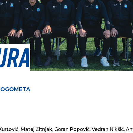
ura
 NOGOMETA
urtović, Matej Žitnjak, Goran Popović, Vedran Nikšić, A