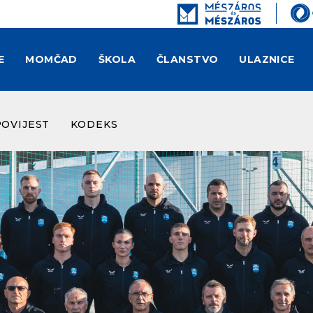
E
MOMČAD
ŠKOLA
ČLANSTVO
ULAZNICE
POVIJEST
KODEKS