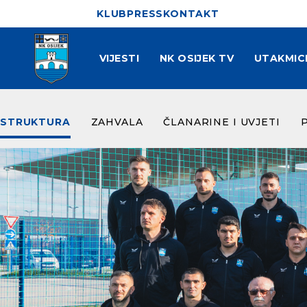
KLUB
PRESS
KONTAKT
VIJESTI
NK OSIJEK TV
UTAKMIC
STRUKTURA
ZAHVALA
ČLANARINE I UVJETI