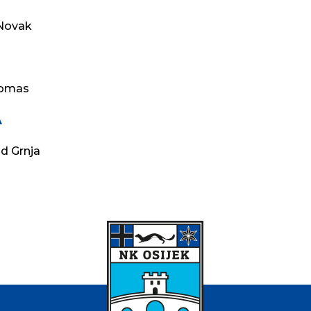
 Novak
Tomas
A
ld Grnja