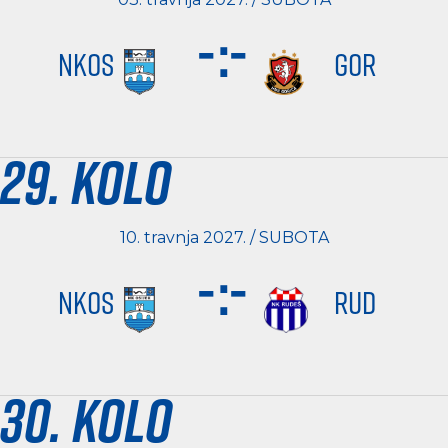
-
:
-
NKOS
GOR
29. kolo
10. travnja 2027. / SUBOTA
-
:
-
NKOS
RUD
30. kolo