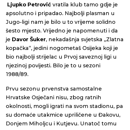
Ljupko Petrović
vratila klub tamo gdje je
apsolutno i pripadao. Najbolji plasman u
Jugo-ligi nam je bilo u to vrijeme solidno
šesto mjesto. Vrijedno je napomenuti i da
je
Davor Šuker
, nekadašnja svjetska „Zlatna
kopačka“, jedini nogometaš Osijeka koji je
bio najbolji strijelac u Prvoj saveznoj ligi u
njezinoj povijesti. Bilo je to u sezoni
1988/89.
Prvu sezonu prvenstva samostalne
Hrvatske Osječani nisu, zbog ratnih
okolnosti, mogli igrati na svom stadionu, pa
su domaće utakmice upriličene u Đakovu,
Donjem Miholjcu i Kutjevu. Unatoč tomu