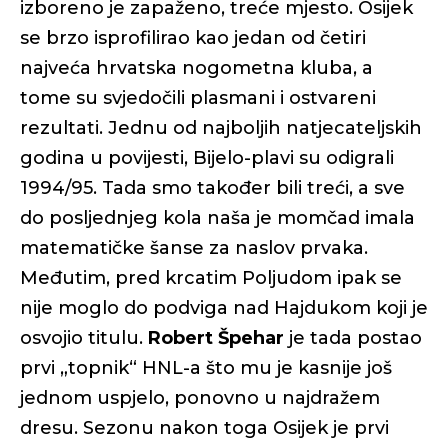
izboreno je zapaženo, treće mjesto. Osijek
se brzo isprofilirao kao jedan od četiri
najveća hrvatska nogometna kluba, a
tome su svjedočili plasmani i ostvareni
rezultati. Jednu od najboljih natjecateljskih
godina u povijesti, Bijelo-plavi su odigrali
1994/95. Tada smo također bili treći, a sve
do posljednjeg kola naša je momčad imala
matematičke šanse za naslov prvaka.
Međutim, pred krcatim Poljudom ipak se
nije moglo do podviga nad Hajdukom koji je
osvojio titulu.
Robert Špehar
je tada postao
prvi „topnik“ HNL-a što mu je kasnije još
jednom uspjelo, ponovno u najdražem
dresu. Sezonu nakon toga Osijek je prvi