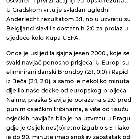
ostvaren i prvi značajniji europski rezultat.
U Gradskom vrtu je svladan ugledni
Anderlecht rezultatom 3:1, no u uzvratu su
Belgijanci slavili s dostatnih 2:0 za prolaz u
sljedeće kolo Kupa UEFA.
Onda je uslijedila sjajna jesen 2000., koje se
svaki navijač ponosno prisjeća. U Europi su
eliminirani danski Brondby (2:1, 0:0) i Rapid
iz Beča (2:1, 2:0), a samo je nekoliko minuta
dijelilo naše dečke od europskog proljeća.
Naime, praška Slavija je poražena s 2:0 pred
punim osječkim tribinama, a više od tisuću
osječkih navijača bilo je na uzvratu u Pragu
gdje je Osijek nes(p)retno izgubio s 5:1 iako
je do 90. minute imao snošljiv zaostatak od