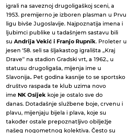
igrali na saveznoj drugoligaškoj sceni, a
1953. premijerno je izboren plasman u Prvu
ligu bivše Jugoslavije. Najpoznatija imena i
ljubimci publike u tadašnjem sastavu bili
su
Andrija Vekić i Franjo Rupnik
. Proleter u
jesen '58. seli sa šljakastog igrališta „Kraj
Drave“ na stadion Gradski vrt, a 1962., u
statusu drugoligaša, mijenja ime u
Slavonija
.
Pet godina kasnije to se sportsko
društvo raspada te klub uzima novo
ime
NK Osijek
koje je ostalo sve do
danas. Dotadašnje službene boje, crvenu i
plavu, mijenjaju bijela i plava, koje su
također ostale prepoznatljivo obilježje
našeg nogometnog kolektiva. Često su