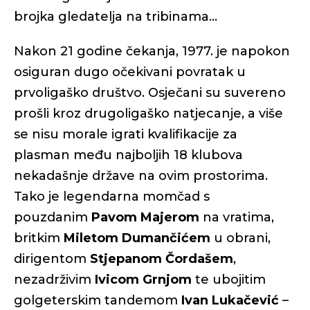
brojka gledatelja na tribinama...
Nakon 21 godine čekanja, 1977. je napokon
osiguran dugo očekivani povratak u
prvoligaško društvo. Osječani su suvereno
prošli kroz drugoligaško natjecanje, a više
se nisu morale igrati kvalifikacije za
plasman među najboljih 18 klubova
nekadašnje države na ovim prostorima.
Tako je legendarna momčad s
pouzdanim
Pavom Majerom
na vratima,
britkim
Miletom Dumančićem
u obrani,
dirigentom
Stjepanom Čordašem
,
nezadrživim
Ivicom Grnjom
te ubojitim
golgeterskim tandemom
Ivan Lukačević
–