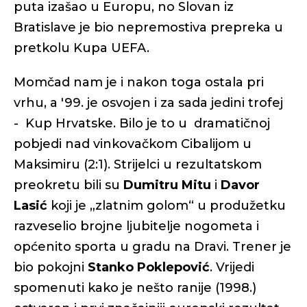
puta izašao u Europu, no Slovan iz
Bratislave je bio nepremostiva prepreka u
pretkolu Kupa UEFA.
Momčad nam je i nakon toga ostala pri
vrhu, a '99. je osvojen i za sada jedini trofej
- Kup Hrvatske. Bilo je to u dramatičnoj
pobjedi nad vinkovačkom Cibalijom u
Maksimiru (2:1). Strijelci u rezultatskom
preokretu bili su
Dumitru Mitu
i
Davor
Lasić
koji je „zlatnim golom“ u produžetku
razveselio brojne ljubitelje nogometa i
općenito sporta u gradu na Dravi. Trener je
bio pokojni
Stanko Poklepović
. Vrijedi
spomenuti kako je nešto ranije (1998.)