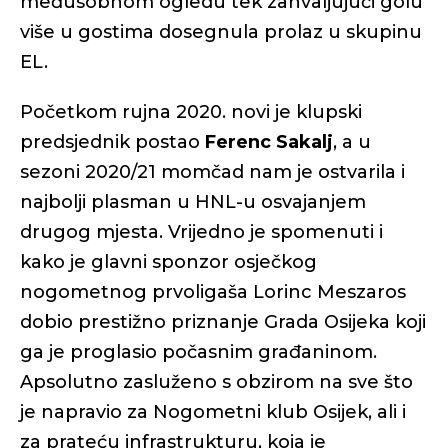
međusobnom ogledu tek zahvaljujući golu
više u gostima dosegnula prolaz u skupinu
EL.
Početkom rujna 2020. novi je klupski
predsjednik postao
Ferenc Sakalj
, a u
sezoni 2020/21 momčad nam je ostvarila i
najbolji plasman u HNL-u osvajanjem
drugog mjesta. Vrijedno je spomenuti i
kako je glavni sponzor osječkog
nogometnog prvoligaša Lorinc Meszaros
dobio prestižno priznanje Grada Osijeka koji
ga je proglasio počasnim građaninom.
Apsolutno zasluženo s obzirom na sve što
je napravio za Nogometni klub Osijek, ali i
za prateću infrastrukturu, koja je