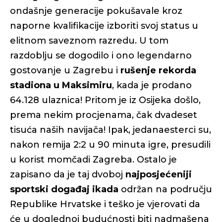
ondašnje generacije pokušavale kroz
naporne kvalifikacije izboriti svoj status u
elitnom saveznom razredu. U tom
razdoblju se dogodilo i ono legendarno
gostovanje u Zagrebu i
rušenje rekorda
stadiona u Maksimiru
, kada je prodano
64.128 ulaznica! Pritom je iz Osijeka došlo,
prema nekim procjenama, čak dvadeset
tisuća naših navijača! Ipak, jedanaesterci su,
nakon remija 2:2 u 90 minuta igre, presudili
u korist momčadi Zagreba. Ostalo je
zapisano da je taj dvoboj
najposjećeniji
sportski događaj ikada
održan na području
Republike Hrvatske i teško je vjerovati da
će u doglednoj budućnosti biti nadmašena