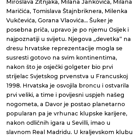
Miroslava Žitnjaka, Milana Jankovića, Milana
Maričića, Tomislava Štajnbriknera, Milenka
Vukčevića, Gorana Vlaovića... Šuker je
posebna priča, upravo je po njemu Osijek i
najpoznatiji u svijetu. Njegova „devetka“ na
dresu hrvatske reprezentacije mogla se
susresti gotovo na svim kontinentima,
nakon što je osječki golgeter bio prvi
strijelac Svjetskog prvenstva u Francuskoj
1998. Hrvatska je osvojila broncu i ostvarila
prvi veliki, a time i povijesni uspjeh našeg
nogometa, a Davor je postao planetarno
popularan pa je vrhunac klupske karijere,
nakon odličnih igara u Sevilli, imao u
slavnom Real Madridu. U kraljevskom klubu