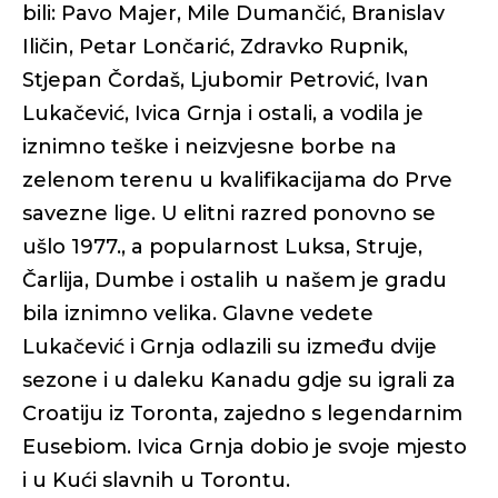
bili: Pavo Majer, Mile Dumančić, Branislav
Iličin, Petar Lončarić, Zdravko Rupnik,
Stjepan Čordaš, Ljubomir Petrović, Ivan
Lukačević, Ivica Grnja i ostali, a vodila je
iznimno teške i neizvjesne borbe na
zelenom terenu u kvalifikacijama do Prve
savezne lige. U elitni razred ponovno se
ušlo 1977., a popularnost Luksa, Struje,
Čarlija, Dumbe i ostalih u našem je gradu
bila iznimno velika. Glavne vedete
Lukačević i Grnja odlazili su između dvije
sezone i u daleku Kanadu gdje su igrali za
Croatiju iz Toronta, zajedno s legendarnim
Eusebiom. Ivica Grnja dobio je svoje mjesto
i u Kući slavnih u Torontu.