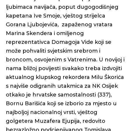
ljubimaca navijača, poput dugogodišnjeg
kapetana Ive Smoje, vještog strijelca
Gorana Ljubojevića, zapaženog vratara
Marina Skendera i omiljenog
reprezentativca Domagoja Vide koji se
može pohvaliti svjetskim srebrom i
broncom, osvojenim s Vatrenima. U novijoj i
nama bližoj povijesti svakako treba izdvojiti
aktualnog klupskog rekordera Milu Škorića
s najviše odigranih utakmica za NK Osijek
otkako je hrvatske samostalnosti (337),
Bornu Barišića koji se izborio za mjesto u
najboljoj nacionalnoj vrsti, vještog
golgetera Muzafera Ejupija, redovito
bezrazložno podcjenjivanog Tomislava