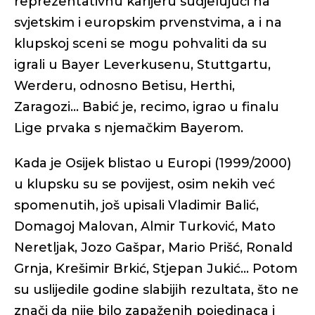
reprezentativnu karijeru sudjelujući na
svjetskim i europskim prvenstvima, a i na
klupskoj sceni se mogu pohvaliti da su
igrali u Bayer Leverkusenu, Stuttgartu,
Werderu, odnosno Betisu, Herthi,
Zaragozi... Babić je, recimo, igrao u finalu
Lige prvaka s njemačkim Bayerom.
Kada je Osijek blistao u Europi (1999/2000)
u klupsku su se povijest, osim nekih već
spomenutih, još upisali Vladimir Balić,
Domagoj Malovan, Almir Turković, Mato
Neretljak, Jozo Gašpar, Mario Prišć, Ronald
Grnja, Krešimir Brkić, Stjepan Jukić... Potom
su uslijedile godine slabijih rezultata, što ne
znači da nije bilo zapaženih pojedinaca i