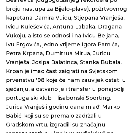
Beširevića (dugogodišnjeg rekordera po
broju nastupa za Bijelo-plave), požrtvovnog
kapetana Damira Vuicu, Stjepana Vranješa,
Ivicu Kuleševića, Antuna Labaka, Dragana
Vukoju, a isto se odnosi i na Ivicu Beljana,
Ivu Ergovića, jedno vrijeme Igora Pamića,
Petra Krpana, Dumitrua Mitua, Juricu
Vranješa, Josipa Balatinca, Stanka Bubala.
Krpan je imao čast zaigrati na Svjetskom
prvenstvu '98 koje će nam zauvijek ostati u
sjećanju, a ostvario je i transfer u ponajbolji
portugalski klub – lisabonski Sporting.
Jurica Vranješ i godinu dana mlađi Marko
Babić, koji su se premalo zadržali u
Gradskom vrtu, izgradili su značajnu