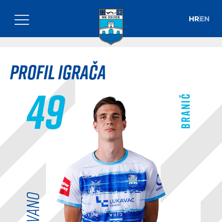
HR
EN
Profil igrača
49
Branič
Ivano