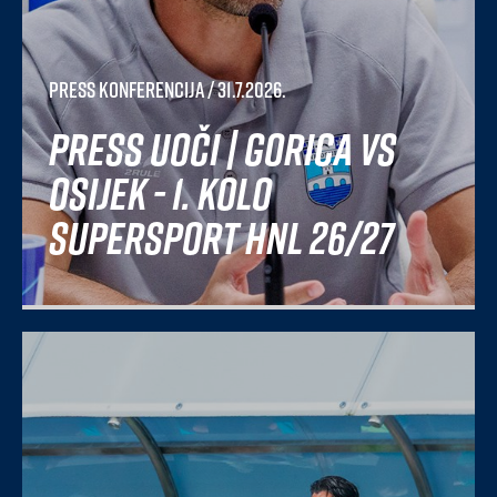
Press konferencija
/ 31.7.2026.
Press uoči | Gorica vs
Osijek - 1. kolo
SuperSport HNL 26/27