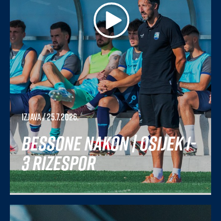
Izjava
/ 25.7.2026.
Bessone nakon | Osijek 1-
3 Rizespor