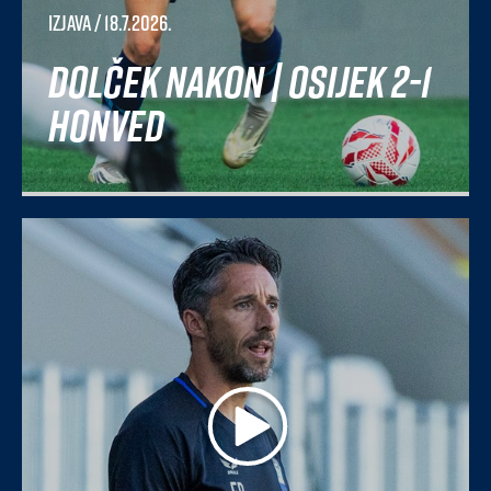
Izjava
/ 18.7.2026.
Dolček nakon | Osijek 2-1
Honved