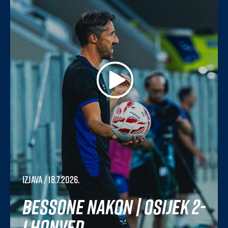
Izjava
/ 18.7.2026.
Bessone nakon | Osijek 2-
1 Honved