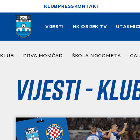
KLUB
PRESS
KONTAKT
VIJESTI
NK OSIJEK TV
UTAKMIC
KLUB
PRVA MOMČAD
ŠKOLA NOGOMETA
GAL
Vijesti - Klu