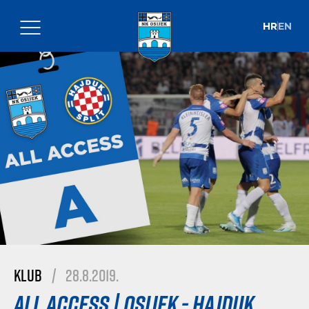
HR
EN
Klub
|
28.8.2019.
ALL ACCESS | Osijek - Hajduk