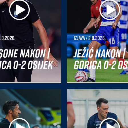
2.8.2026.
Izjava
/ 2.8.2026.
sone nakon |
Ježić nakon |
ca 0-2 Osijek
Gorica 0-2 Os