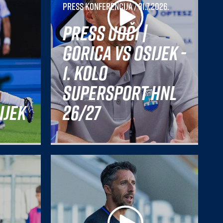
Press konferencija
/ 31.7.2026.
Press uoči |
Gorica vs Osijek -
1. kolo
SuperSport HNL
ijek
26/27