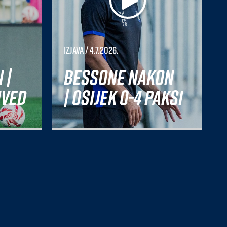
Izjava
/ 4.7.2026.
 |
Bessone nakon
nved
| Osijek 0-4 Paksi