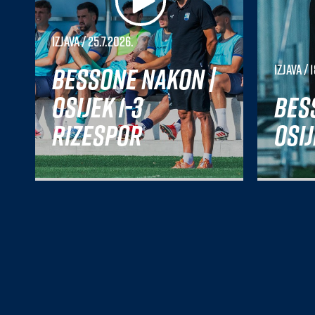
Izjava
/ 25.7.2026.
Bessone nakon |
Izjava
/ 1
Osijek 1-3
Bes
Rizespor
Osij