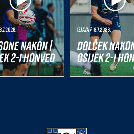
8.7.2026.
Izjava
/ 18.7.2026.
sone nakon |
Dolček nakon
ek 2-1 Honved
Osijek 2-1 Ho