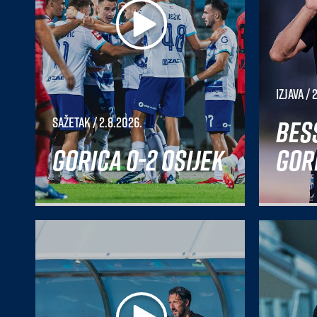
Izjava
/ 
Bes
Sažetak
/ 2.8.2026.
Gorica 0-2 Osijek
Gori