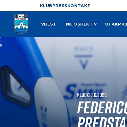
KLUB
PRESS
KONTAKT
VIJESTI
NK OSIJEK TV
UTAKMIC
Klub
|
23.6.2026.
Federic
predsta