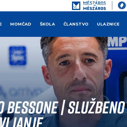
E
MOMČAD
ŠKOLA
ČLANSTVO
ULAZNICE
o Bessone | Službeno
vljanje