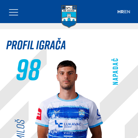
HR
EN
Profil igrača
98
Napadač
Miloš