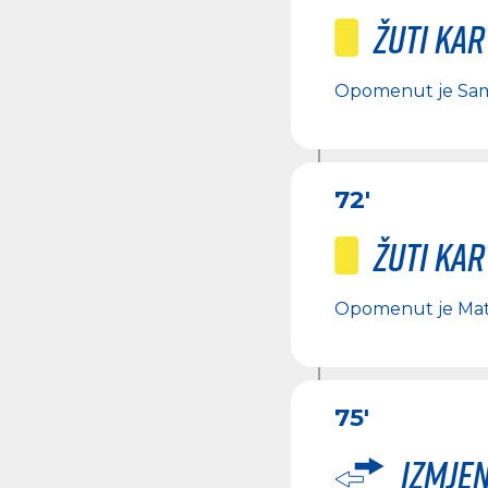
Žuti ka
Opomenut je
Sa
72'
Žuti ka
Opomenut je
Mat
75'
Izmje