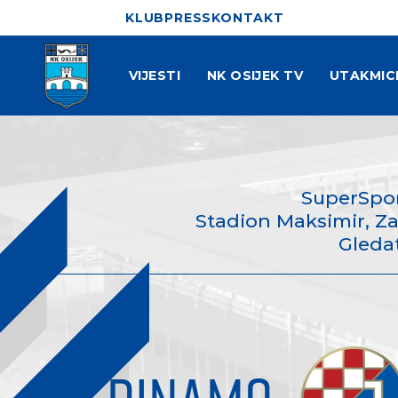
KLUB
PRESS
KONTAKT
VIJESTI
NK OSIJEK TV
UTAKMIC
SuperSpo
Stadion Maksimir, Za
Gledat