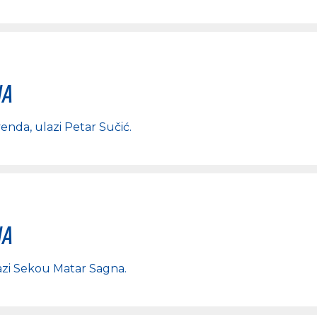
na
venda
, ulazi
Petar Sučić
.
na
azi
Sekou Matar Sagna
.