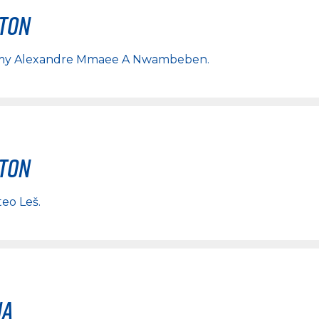
rton
my Alexandre Mmaee A Nwambeben
.
rton
eo Leš
.
na