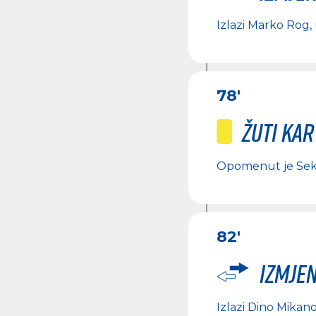
Izlazi
Marko Rog
,
78'
Žuti ka
Opomenut je
Sek
82'
Izmje
Izlazi
Dino Mikano