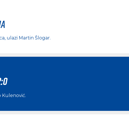
na
ca
, ulazi
Martin Šlogar
.
2:0
 Kulenović
.