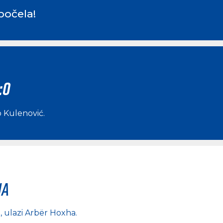
počela!
:0
 Kulenović
.
na
a
, ulazi
Arbër Hoxha
.