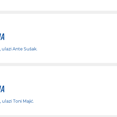
na
, ulazi
Ante Sušak
.
na
, ulazi
Toni Majić
.