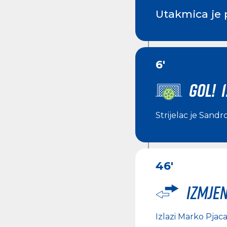
Utakmica je 
6'
GOL! 1
Strijelac je
Sandro
46'
Izmje
Izlazi
Marko Pjac