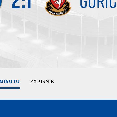
2
:
1
GORI
 MINUTU
ZAPISNIK