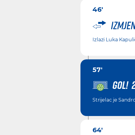
46'
Izmje
Izlazi
Luka Kapuli
57'
GOL! 
Strijelac je
Sandro
64'