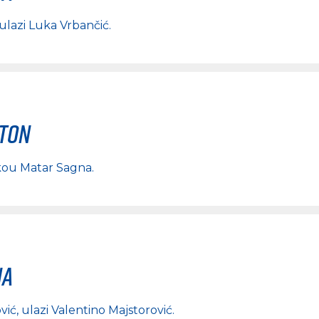
 ulazi
Luka Vrbančić
.
rton
ou Matar Sagna
.
na
vić
, ulazi
Valentino Majstorović
.