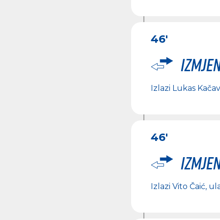
46'
Izmje
Izlazi
Lukas Kača
46'
Izmje
Izlazi
Vito Čaić
, ul