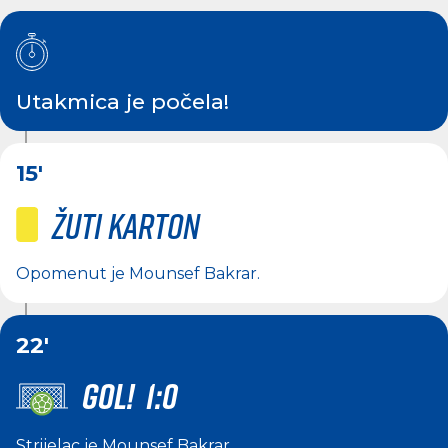
Utakmica je počela!
15'
Žuti karton
Opomenut je
Mounsef Bakrar
.
22'
GOL! 1:0
Strijelac je
Mounsef Bakrar
.