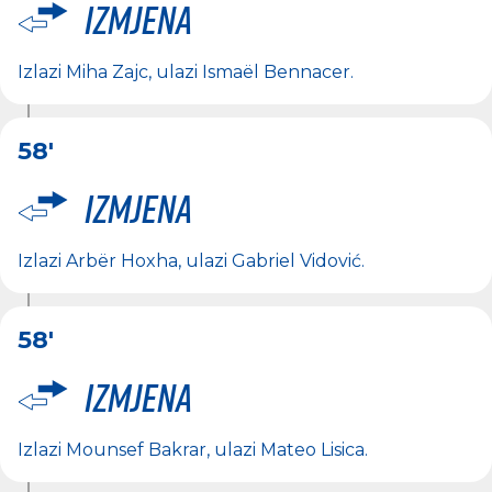
Izmjena
Izlazi
Miha Zajc
, ulazi
Ismaël Bennacer
.
58'
Izmjena
Izlazi
Arbër Hoxha
, ulazi
Gabriel Vidović
.
58'
Izmjena
Izlazi
Mounsef Bakrar
, ulazi
Mateo Lisica
.