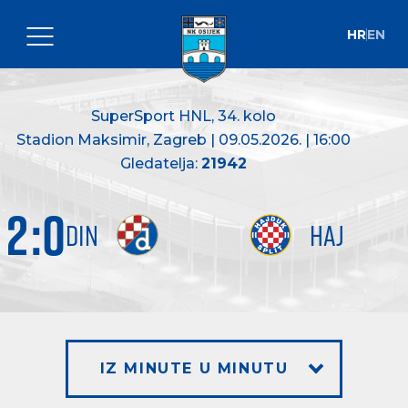
HR
EN
SuperSport HNL
, 34. kolo
Stadion Maksimir, Zagreb | 09.05.2026. | 16:00
Gledatelja:
21942
2
:
0
DIN
HAJ
IZ MINUTE U MINUTU