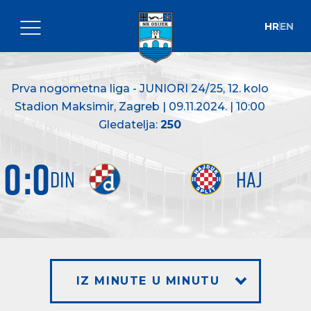
HR
EN
Prva nogometna liga - JUNIORI 24/25
, 12. kolo
Stadion Maksimir, Zagreb | 09.11.2024. | 10:00
Gledatelja:
250
0
:
0
DIN
HAJ
IZ MINUTE U MINUTU