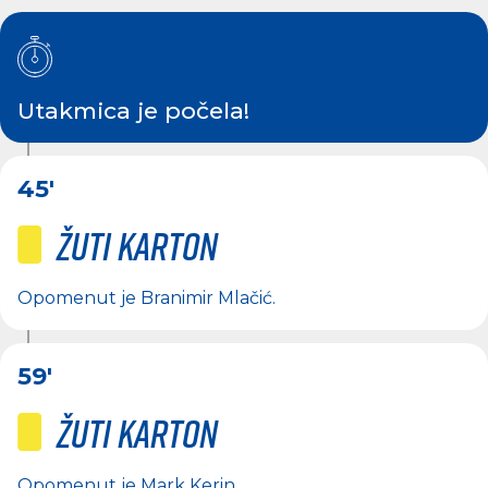
Utakmica je počela!
45'
Žuti karton
Opomenut je
Branimir Mlačić
.
59'
Žuti karton
Opomenut je
Mark Kerin
.