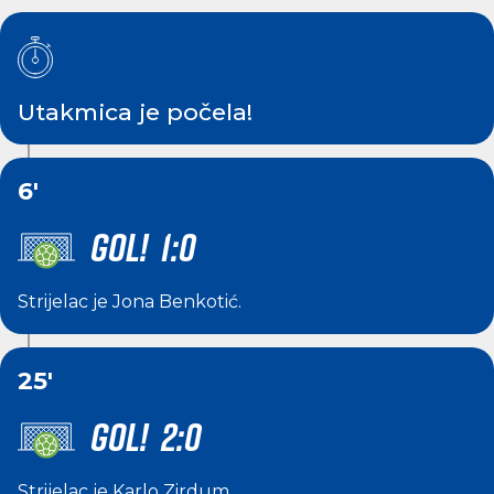
Utakmica je počela!
6'
GOL! 1:0
Strijelac je
Jona Benkotić
.
25'
GOL! 2:0
Strijelac je
Karlo Zirdum
.