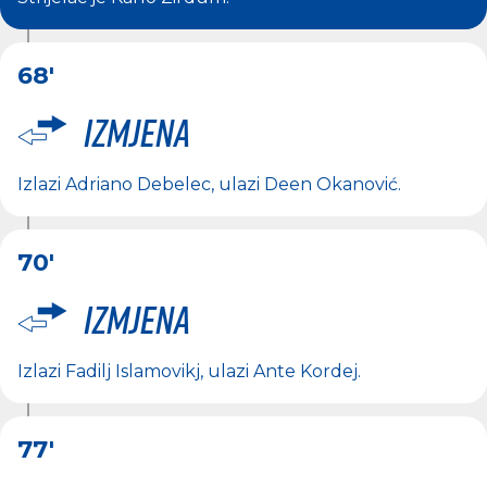
68'
Izmjena
Izlazi
Adriano Debelec
, ulazi
Deen Okanović
.
70'
Izmjena
Izlazi
Fadilj Islamovikj
, ulazi
Ante Kordej
.
77'