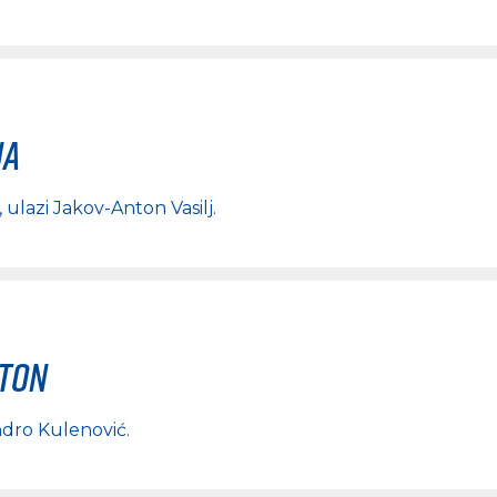
na
, ulazi
Jakov-Anton Vasilj
.
rton
dro Kulenović
.