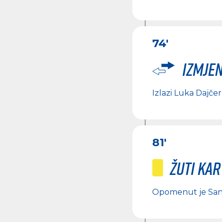
74'
Izmje
Izlazi
Luka Dajčer
81'
Žuti ka
Opomenut je
San