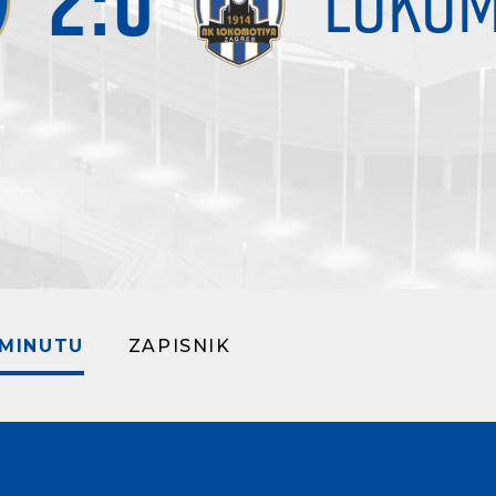
2
:
0
LOKOM
 MINUTU
ZAPISNIK