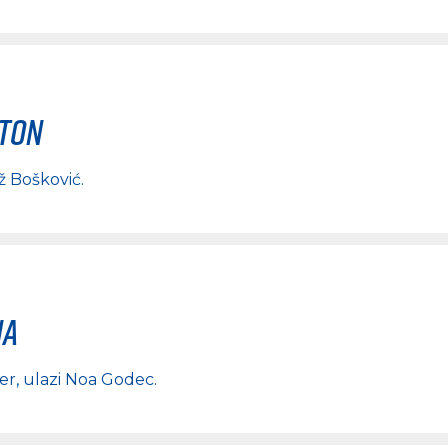
rton
ž Bošković
.
na
er
, ulazi
Noa Godec
.