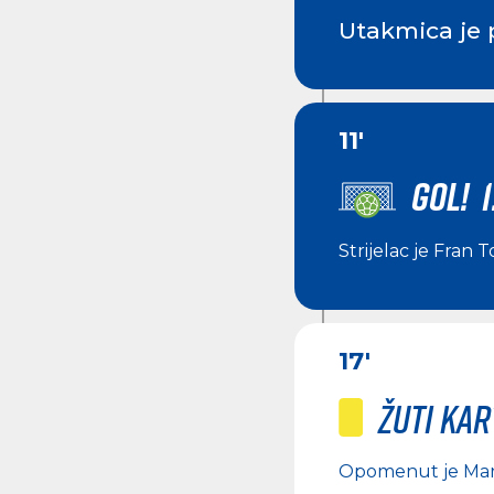
Utakmica je 
11'
GOL! 1
Strijelac je
Fran T
17'
Žuti ka
Opomenut je
Mar