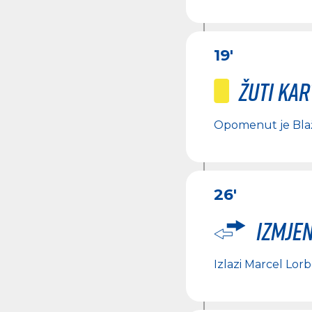
19'
Žuti ka
Opomenut je
Bla
26'
Izmje
Izlazi
Marcel Lorb