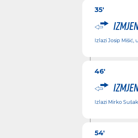
35'
Izmje
Izlazi
Josip Mišić
, 
46'
Izmje
Izlazi
Mirko Suša
54'