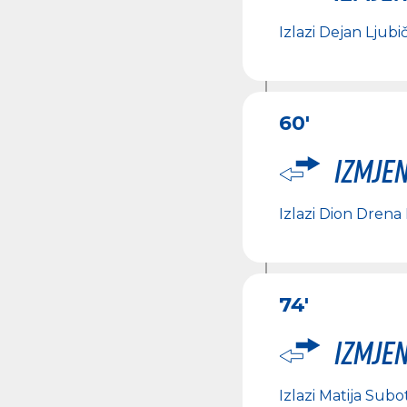
Izlazi
Dejan Ljubič
60'
Izmje
Izlazi
Dion Drena 
74'
Izmje
Izlazi
Matija Subot