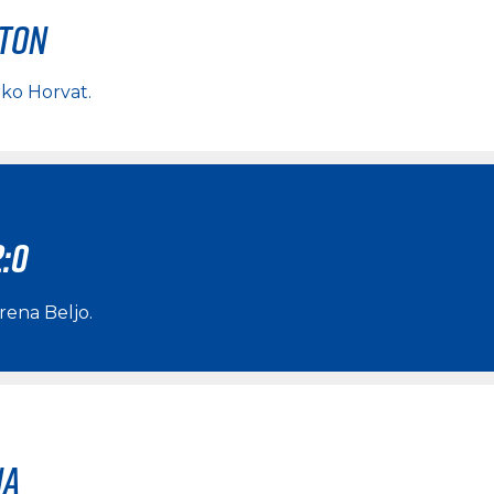
rton
ko Horvat
.
2:0
rena Beljo
.
na