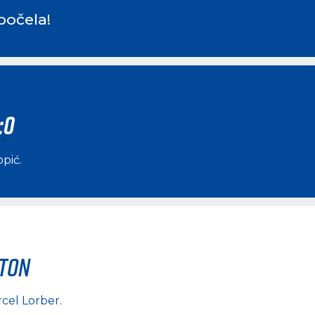
počela!
:0
opić
.
rton
cel Lorber
.