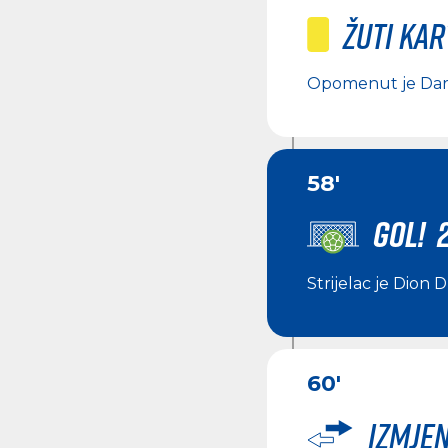
Žuti ka
Opomenut je
Dar
58'
GOL! 
Strijelac je
Dion D
60'
Izmje