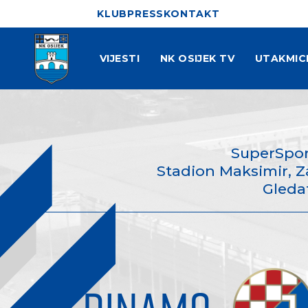
KLUB
PRESS
KONTAKT
VIJESTI
NK OSIJEK TV
UTAKMIC
SuperSpo
Stadion Maksimir, Za
Gleda