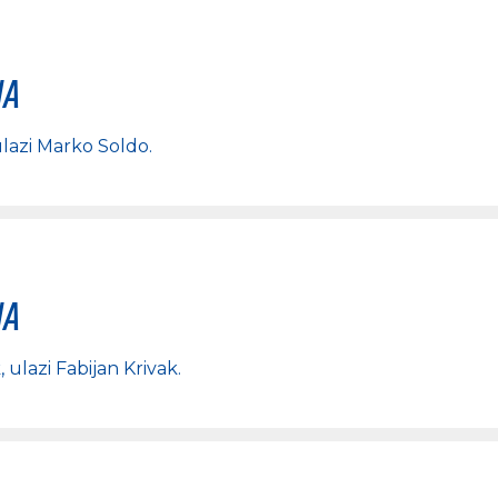
na
ulazi
Marko Soldo
.
na
k
, ulazi
Fabijan Krivak
.