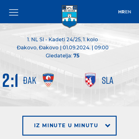
HR
EN
1. NL SI - Kadeti 24/25
, 1. kolo
Đakovo, Đakovo | 01.09.2024. | 09:00
Gledatelja:
75
2
:
1
ĐAK
SLA
IZ MINUTE U MINUTU