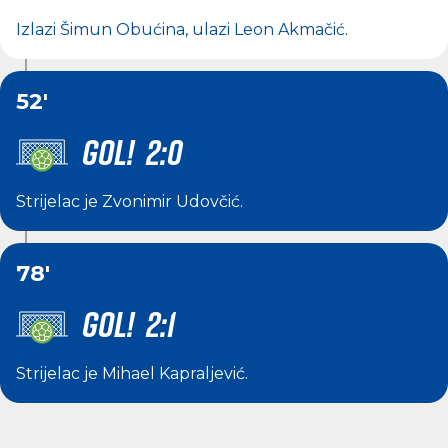
Izlazi
Šimun Obućina
, ulazi
Leon Akmačić
.
52'
GOL! 2:0
Strijelac je
Zvonimir Udovčić
.
78'
GOL! 2:1
Strijelac je
Mihael Kapraljević
.