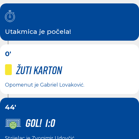
Utakmica je počela!
0'
Žuti karton
Opomenut je
Gabriel Lovaković
.
44'
GOL! 1:0
Strijelac je
Zvonimir Udovčić
.