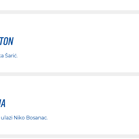
rton
a Šarić
.
na
, ulazi
Niko Bosanac
.