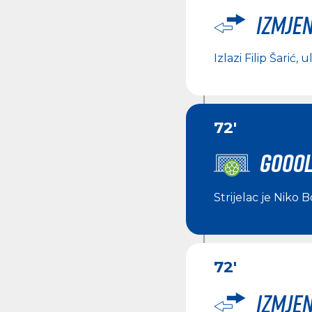
Izmje
Izlazi
Filip Šarić
, u
72'
GOOOL
Strijelac je
Niko B
72'
Izmje