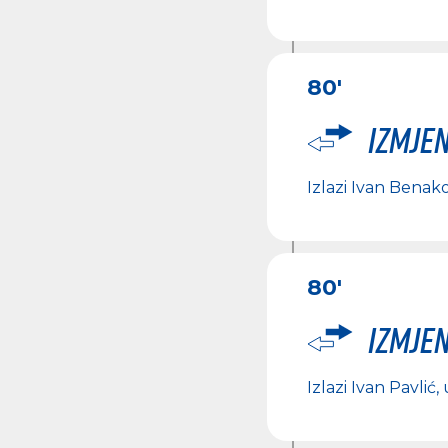
80'
Izmje
Izlazi
Ivan Benako
80'
Izmje
Izlazi
Ivan Pavlić
,