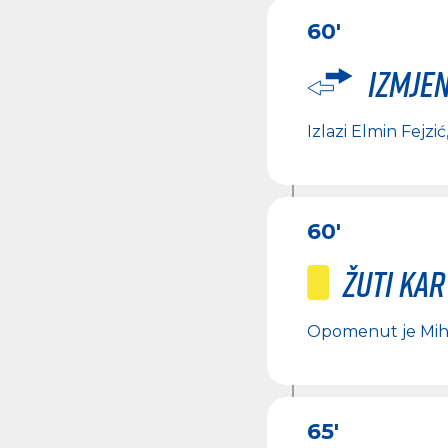
60'
Izmje
Izlazi
Elmin Fejzić
60'
Žuti ka
Opomenut je
Mih
65'