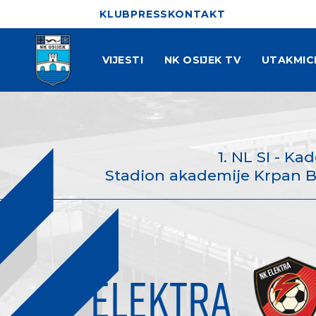
KLUB
PRESS
KONTAKT
VIJESTI
NK OSIJEK TV
UTAKMIC
1. NL SI - Ka
Stadion akademije Krpan Bab
ELEKTRA