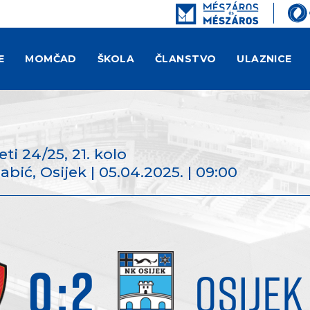
E
MOMČAD
ŠKOLA
ČLANSTVO
ULAZNICE
deti 24/25
, 21. kolo
ić, Osijek | 05.04.2025. | 09:00
0
:
2
OSIJEK