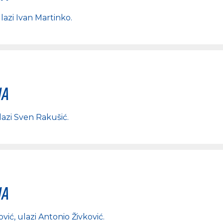
ulazi
Ivan Martinko
.
na
lazi
Sven Rakušić
.
na
ović
, ulazi
Antonio Živković
.