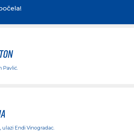
počela!
rton
n Pavlić
.
na
, ulazi
Endi Vinogradac
.