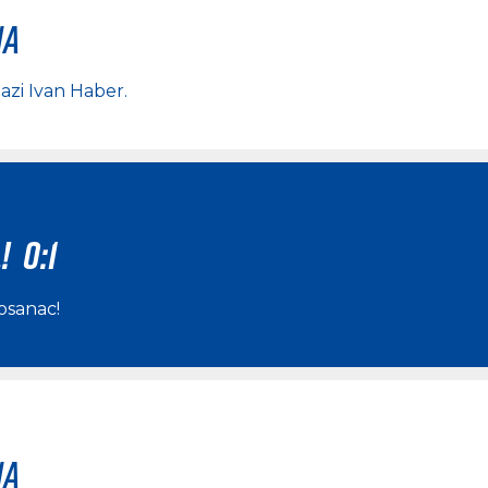
na
lazi
Ivan Haber
.
! 0:1
osanac
!
na