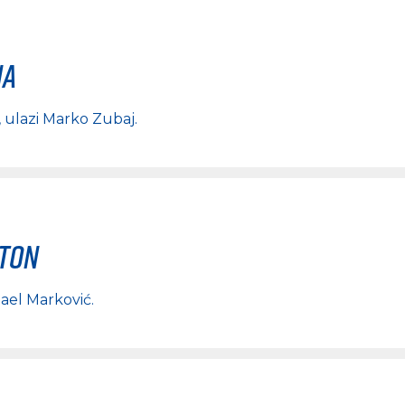
na
, ulazi
Marko Zubaj
.
rton
ael Marković
.