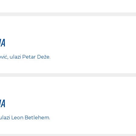
na
vić
, ulazi
Petar Deže
.
na
 ulazi
Leon Betlehem
.