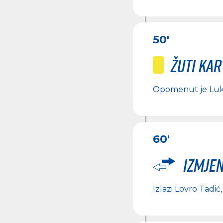
50'
Žuti ka
Opomenut je
Luk
60'
Izmje
Izlazi
Lovro Tadić