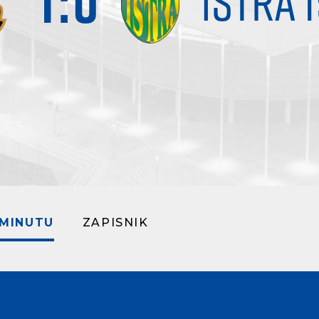
1
:
0
ISTRA 1
 MINUTU
ZAPISNIK