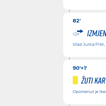
82'
Izmje
Izlazi
Jurica Pršir
,
90'
+1'
Žuti ka
Opomenut je
Ike