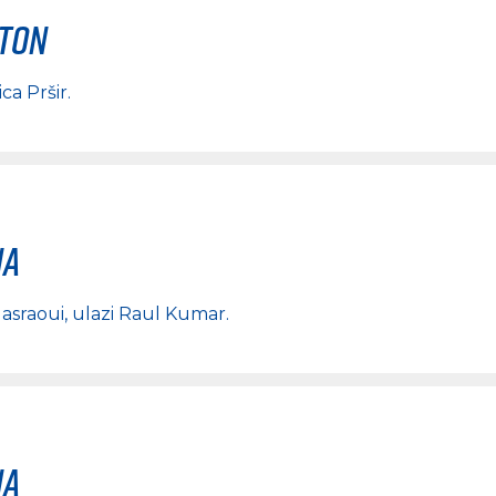
rton
ica Pršir
.
na
sraoui
, ulazi
Raul Kumar
.
na