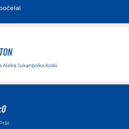
počela!
rton
le Aleksi Jukanpoika Koski
.
:0
Pršir
.