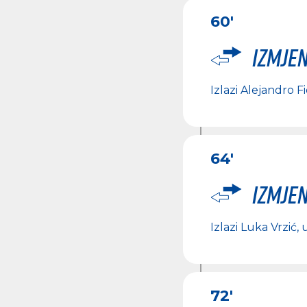
60'
Izmje
Izlazi
Alejandro Fi
64'
Izmje
Izlazi
Luka Vrzić
, 
72'