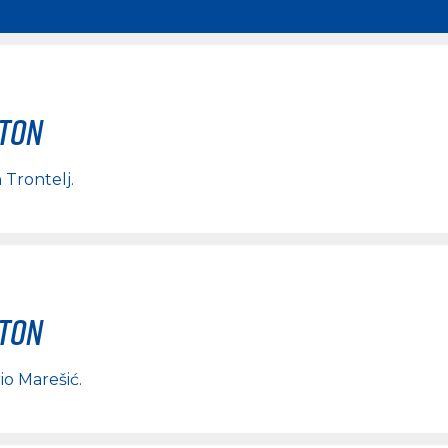
rton
 Trontelj
.
rton
io Marešić
.