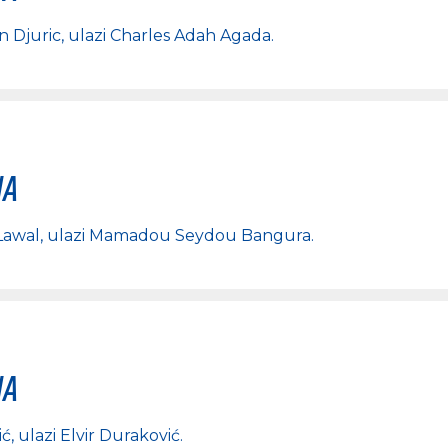
n Djuric
, ulazi
Charles Adah Agada
.
na
Lawal
, ulazi
Mamadou Seydou Bangura
.
na
ić
, ulazi
Elvir Duraković
.