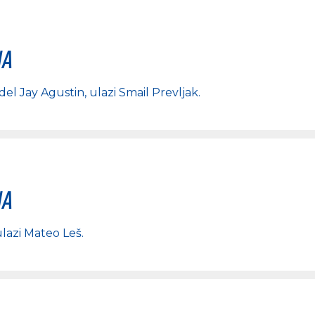
na
del Jay Agustin
, ulazi
Smail Prevljak
.
na
ulazi
Mateo Leš
.