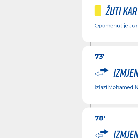
Žuti ka
Opomenut je
Jur
73'
Izmje
Izlazi
Mohamed Na
78'
Izmje