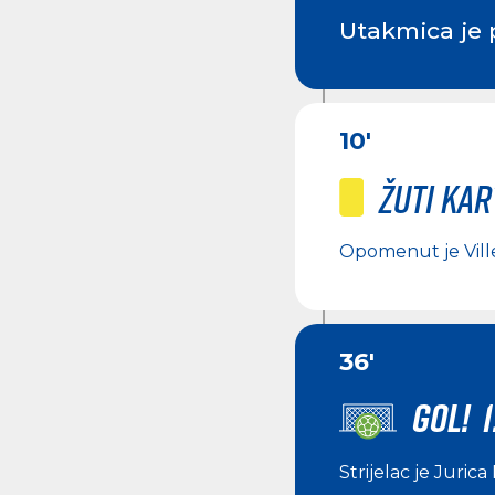
Utakmica je 
10'
Žuti ka
Opomenut je
Vil
36'
GOL! 1
Strijelac je
Jurica 