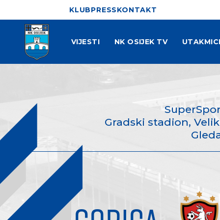
KLUB
PRESS
KONTAKT
VIJESTI
NK OSIJEK TV
UTAKMIC
SuperSpo
Gradski stadion, Velika
Gleda