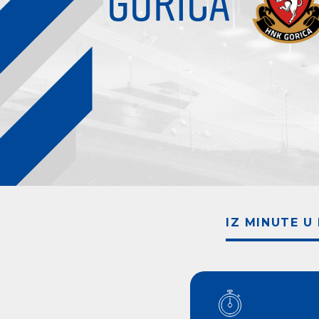
GORICA
IZ MINUTE U