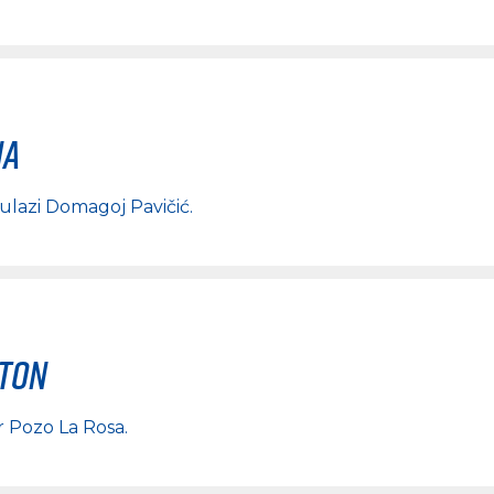
na
 ulazi
Domagoj Pavičić
.
rton
r Pozo La Rosa
.