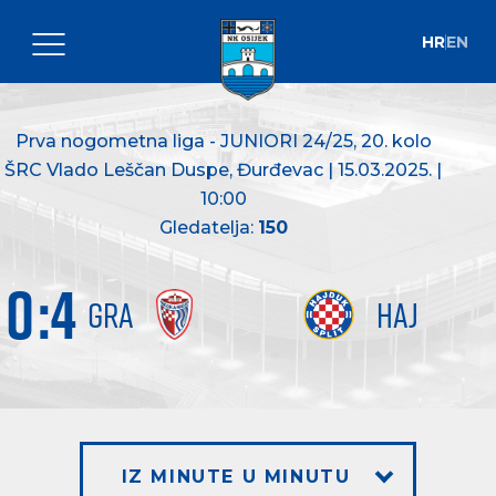
HR
EN
Prva nogometna liga - JUNIORI 24/25
, 20. kolo
ŠRC Vlado Leščan Duspe, Đurđevac | 15.03.2025. |
10:00
Gledatelja:
150
0
:
4
GRA
HAJ
IZ MINUTE U MINUTU