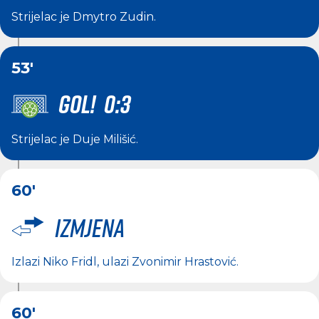
Strijelac je
Dmytro Zudin
.
53'
GOL! 0:3
Strijelac je
Duje Milišić
.
60'
Izmjena
Izlazi
Niko Fridl
, ulazi
Zvonimir Hrastović
.
60'