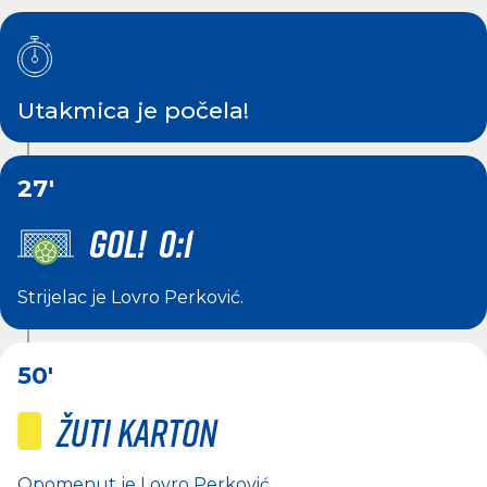
Utakmica je počela!
27'
GOL! 0:1
Strijelac je
Lovro Perković
.
50'
Žuti karton
Opomenut je
Lovro Perković
.