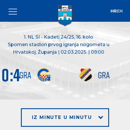
HR
EN
1. NL SI - Kadeti 24/25
, 16. kolo
Spomen stadion prvog igranja nogometa u
Hrvatskoj, Županja | 02.03.2025. | 09:00
0
:
4
GRA
GRA
IZ MINUTE U MINUTU