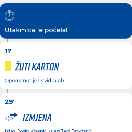
Utakmica je počela!
11'
Žuti karton
Opomenut je
David Grab
.
29'
Izmjena
Izlazi
Josip Klasnić
, ulazi
Jani Brodarić
.