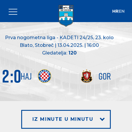
HR
EN
Prva nogometna liga - KADETI 24/25
, 23. kolo
Blato, Stobreč | 13.04.2025. | 16:00
Gledatelja:
120
2
:
0
HAJ
GOR
IZ MINUTE U MINUTU