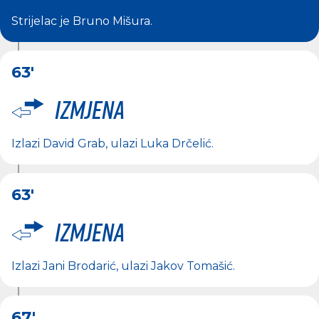
Strijelac je
Bruno Mišura
.
63'
Izmjena
Izlazi
David Grab
, ulazi
Luka Drčelić
.
63'
Izmjena
Izlazi
Jani Brodarić
, ulazi
Jakov Tomašić
.
67'