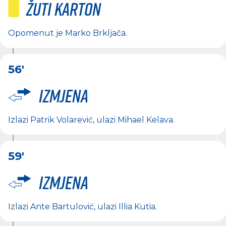
Žuti karton
Opomenut je
Marko Brkljača
.
56'
Izmjena
Izlazi
Patrik Volarević
, ulazi
Mihael Kelava
.
59'
Izmjena
Izlazi
Ante Bartulović
, ulazi
Illia Kutia
.