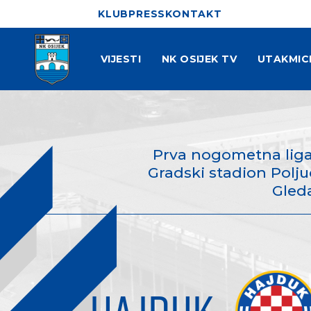
KLUB
PRESS
KONTAKT
VIJESTI
NK OSIJEK TV
UTAKMIC
Prva nogometna liga
Gradski stadion Poljud,
Gleda