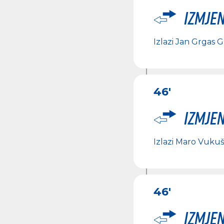
Izmje
Izlazi
Jan Grgas 
46'
Izmje
Izlazi
Maro Vukuš
46'
Izmje