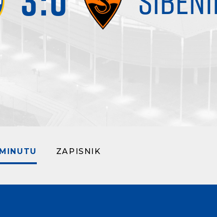
3
:
0
ŠIBENI
 MINUTU
ZAPISNIK