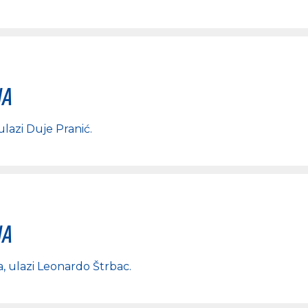
na
 ulazi
Duje Pranić
.
na
a
, ulazi
Leonardo Štrbac
.