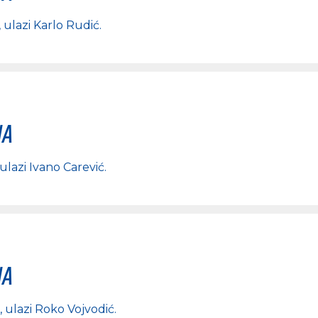
, ulazi
Karlo Rudić
.
na
 ulazi
Ivano Carević
.
na
, ulazi
Roko Vojvodić
.