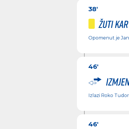
38'
Žuti ka
Opomenut je
Jan
46'
Izmje
Izlazi
Roko Tudor
46'