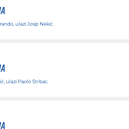
na
Grando
, ulazi
Josip Nekić
.
na
ić
, ulazi
Paolo Štrbac
.
na