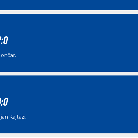
2:0
Lončar
.
3:0
jan Kajtazi
.