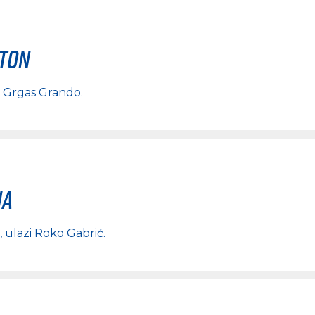
rton
 Grgas Grando
.
na
, ulazi
Roko Gabrić
.