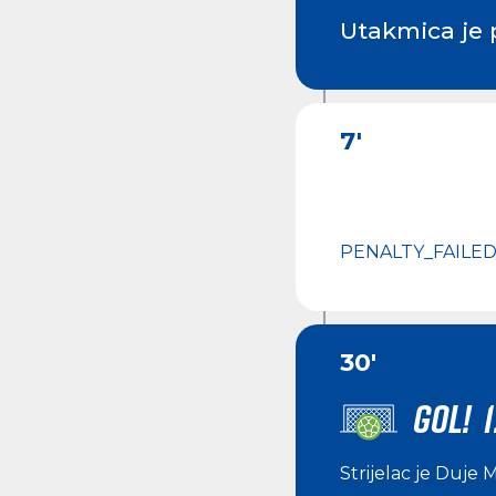
Utakmica je 
7'
PENALTY_FAILE
30'
GOL! 1
Strijelac je
Duje M