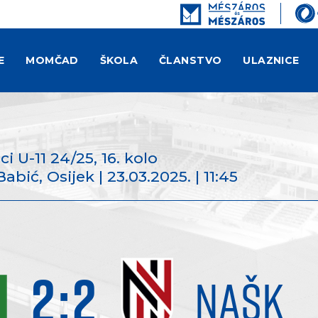
E
MOMČAD
ŠKOLA
ČLANSTVO
ULAZNICE
ici U-11 24/25
, 16. kolo
ić, Osijek | 23.03.2025. | 11:45
2
:
2
NAŠK