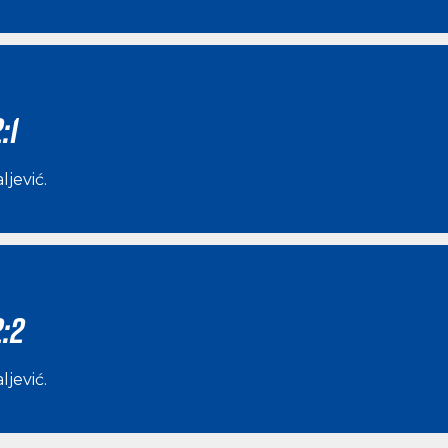
:1
ljević
.
:2
ljević
.