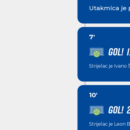
Utakmica je 
7'
GOL! 1
Strijelac je
Ivano 
10'
GOL! 
Strijelac je
Leon B