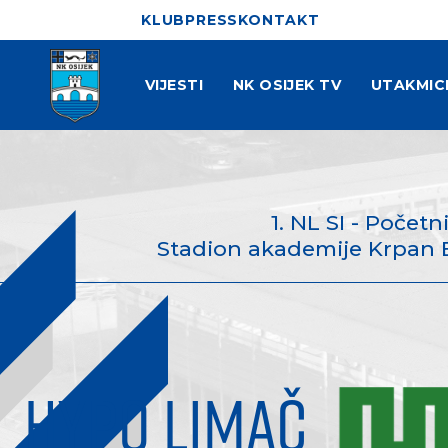
KLUB
PRESS
KONTAKT
VIJESTI
NK OSIJEK TV
UTAKMIC
1. NL SI - Početn
Stadion akademije Krpan Bab
HYPO LIMAČ