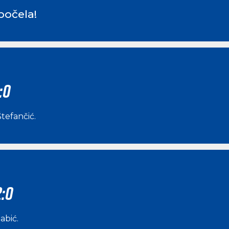
počela!
:0
Štefančić
.
2:0
abić
.