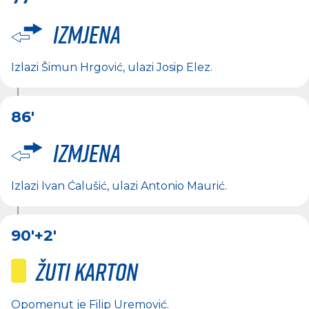
Izmjena
Izlazi
Šimun Hrgović
, ulazi
Josip Elez
.
86'
Izmjena
Izlazi
Ivan Ćalušić
, ulazi
Antonio Maurić
.
90'
+2'
Žuti karton
Opomenut je
Filip Uremović
.