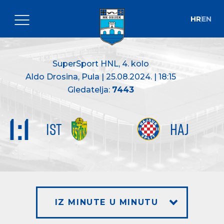
HR
EN
SuperSport HNL
, 4. kolo
Aldo Drosina, Pula | 25.08.2024. | 18:15
Gledatelja:
7443
1
:
1
IST
HAJ
IZ MINUTE U MINUTU