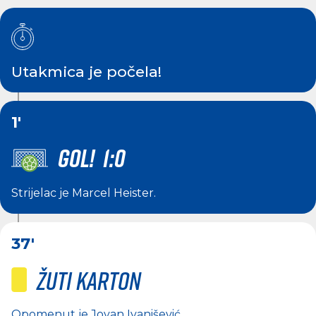
Utakmica je počela!
1'
GOL! 1:0
Strijelac je
Marcel Heister
.
37'
Žuti karton
Opomenut je
Jovan Ivanišević
.