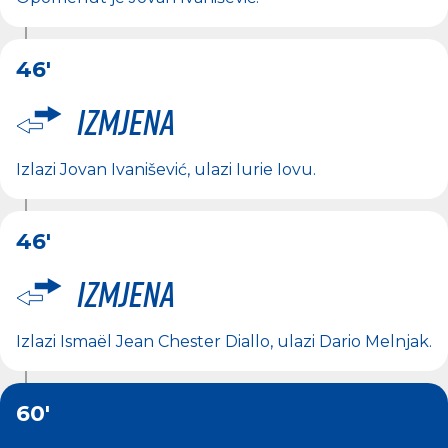
46'
Izmjena
Izlazi
Jovan Ivanišević
, ulazi
Iurie Iovu
.
46'
Izmjena
Izlazi
Ismaël Jean Chester Diallo
, ulazi
Dario Melnjak
.
60'