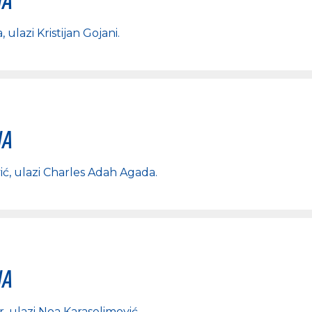
a
, ulazi
Kristijan Gojani
.
na
ić
, ulazi
Charles Adah Agada
.
na
r
, ulazi
Noa Karaselimović
.