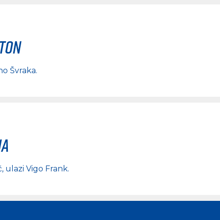
rton
no Švraka
.
na
ć
, ulazi
Vigo Frank
.