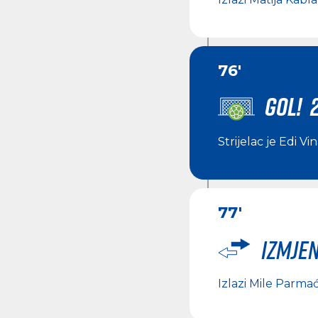
76'
GOL! 2
Strijelac je
Edi Vin
77'
Izmje
Izlazi
Mile Parma