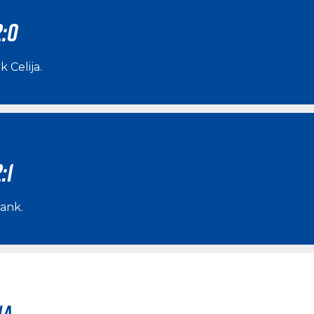
2:0
k Celija
.
:1
rank
.
na