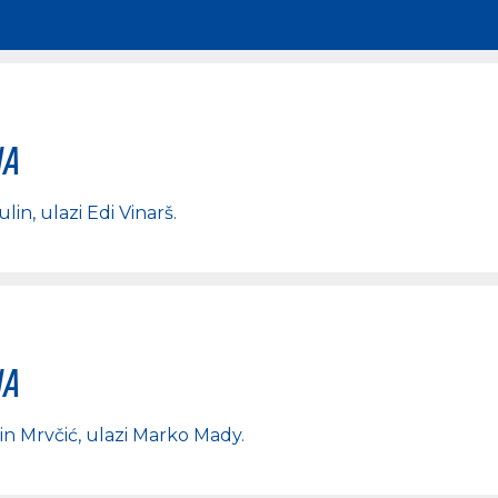
na
ulin
, ulazi
Edi Vinarš
.
na
in Mrvčić
, ulazi
Marko Mady
.