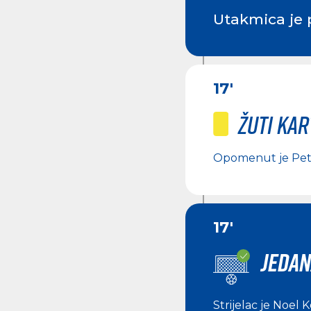
Utakmica je 
17'
Žuti ka
Opomenut je
Pet
17'
JEDAN
Strijelac je
Noel K