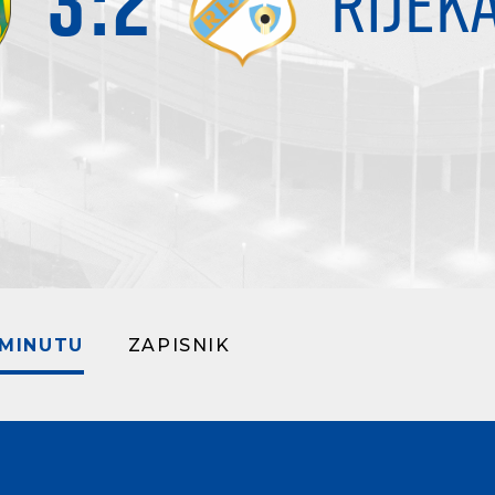
3
:
2
RIJEK
 MINUTU
ZAPISNIK