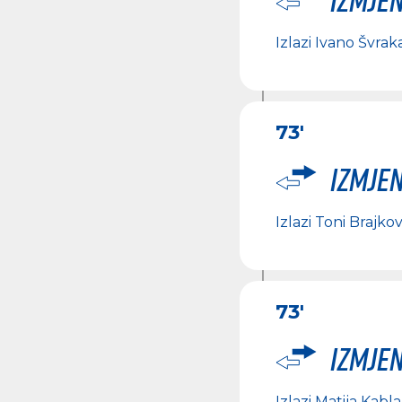
Izlazi
Ivano Švrak
73'
Izmje
Izlazi
Toni Brajkov
73'
Izmje
Izlazi
Matija Kabla