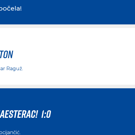
počela!
rton
ar Raguž
.
AESTERAC! 1:0
ocijančić
.