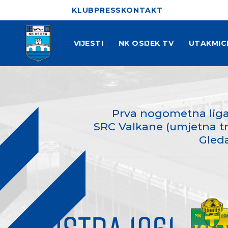
KLUB
PRESS
KONTAKT
VIJESTI
NK OSIJEK TV
UTAKMIC
Prva nogometna liga
SRC Valkane (umjetna trav
Gleda