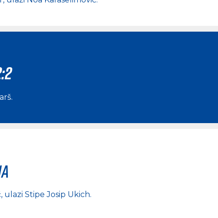
:2
arš
.
na
ć
, ulazi
Stipe Josip Ukich
.