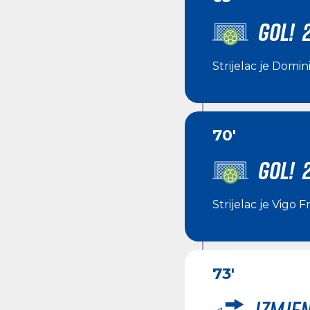
GOL! 
Strijelac je
Domini
70'
GOL! 2
Strijelac je
Vigo F
73'
Izmje