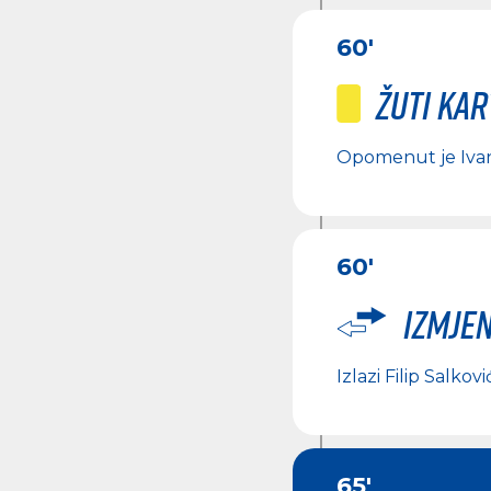
60'
Žuti ka
Opomenut je
Iva
60'
Izmje
Izlazi
Filip Salkovi
65'