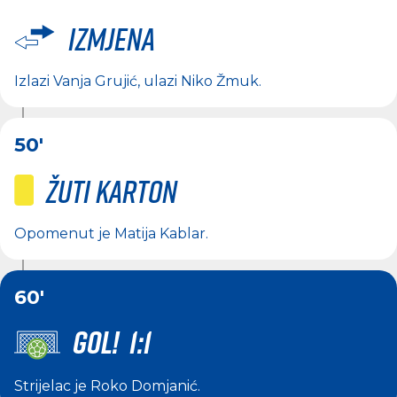
Izmjena
Izlazi
Vanja Grujić
, ulazi
Niko Žmuk
.
50'
Žuti karton
Opomenut je
Matija Kablar
.
60'
GOL! 1:1
Strijelac je
Roko Domjanić
.