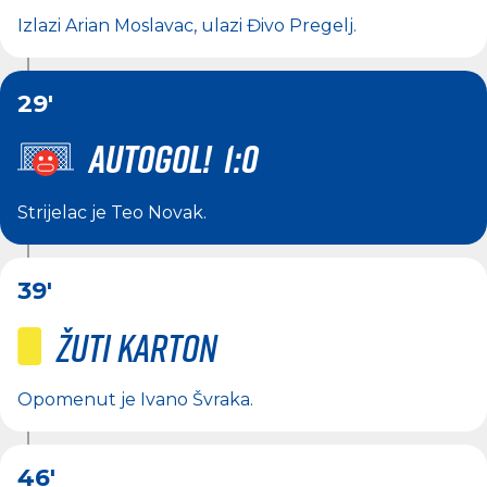
Izlazi
Arian Moslavac
, ulazi
Đivo Pregelj
.
29'
AUTOGOL! 1:0
Strijelac je
Teo Novak
.
39'
Žuti karton
Opomenut je
Ivano Švraka
.
46'