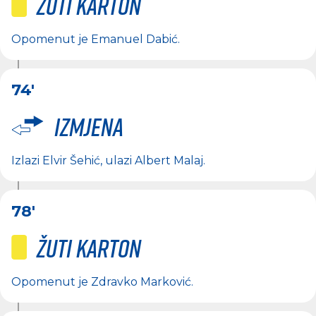
Žuti karton
Opomenut je
Emanuel Dabić
.
74'
Izmjena
Izlazi
Elvir Šehić
, ulazi
Albert Malaj
.
78'
Žuti karton
Opomenut je
Zdravko Marković
.