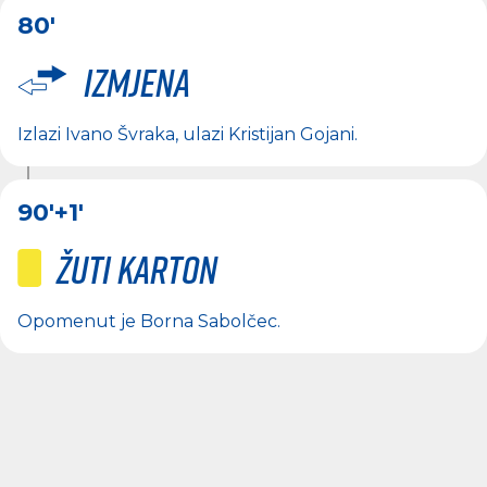
80'
Izmjena
Izlazi
Ivano Švraka
, ulazi
Kristijan Gojani
.
90'
+1'
Žuti karton
Opomenut je
Borna Sabolčec
.