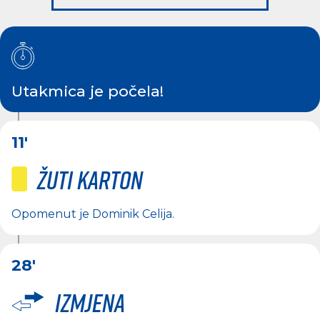
Utakmica je počela!
11'
Žuti karton
Opomenut je
Dominik Celija
.
28'
Izmjena