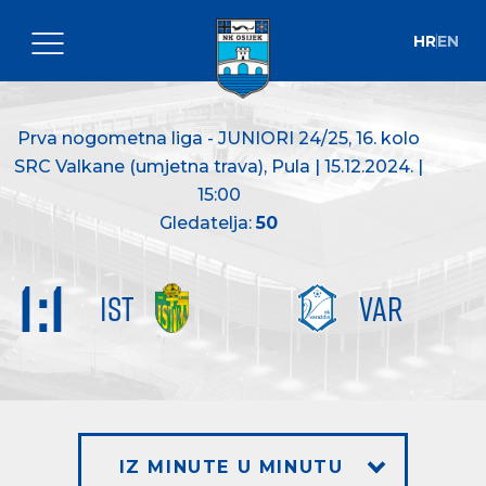
HR
EN
Prva nogometna liga - JUNIORI 24/25
, 16. kolo
SRC Valkane (umjetna trava), Pula | 15.12.2024. |
15:00
Gledatelja:
50
1
:
1
IST
VAR
IZ MINUTE U MINUTU