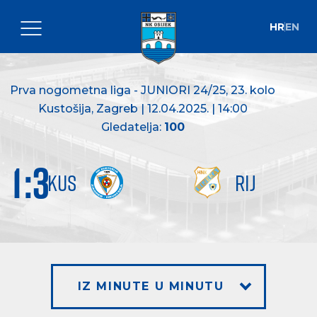
HR
EN
Prva nogometna liga - JUNIORI 24/25
, 23. kolo
Kustošija, Zagreb | 12.04.2025. | 14:00
Gledatelja:
100
1
:
3
KUS
RIJ
IZ MINUTE U MINUTU