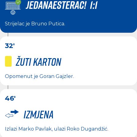
JEDANAESTERAC! 1:1
Strijelac je
Bruno Putica
.
32'
Žuti karton
Opomenut je
Goran Gajzler
.
46'
Izmjena
Izlazi
Marko Pavlak
, ulazi
Roko Dugandžić
.