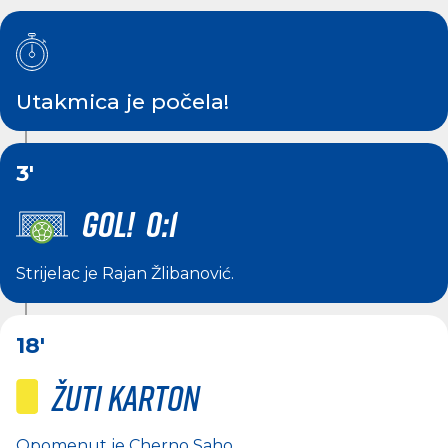
Utakmica je počela!
3'
GOL! 0:1
Strijelac je
Rajan Žlibanović
.
18'
Žuti karton
Opomenut je
Cherno Saho
.