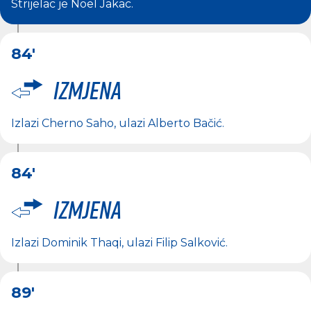
Strijelac je
Noel Jakac
.
84'
Izmjena
Izlazi
Cherno Saho
, ulazi
Alberto Bačić
.
84'
Izmjena
Izlazi
Dominik Thaqi
, ulazi
Filip Salković
.
89'