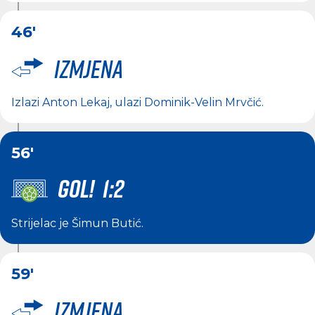
46'
Izmjena
Izlazi
Anton Lekaj
, ulazi
Dominik-Velin Mrvčić
.
56'
GOL! 1:2
Strijelac je
Šimun Butić
.
59'
Izmjena