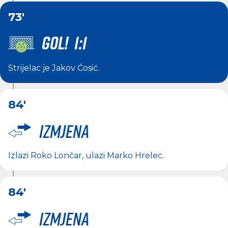
73'
GOL! 1:1
Strijelac je
Jakov Ćosić
.
84'
Izmjena
Izlazi
Roko Lončar
, ulazi
Marko Hrelec
.
84'
Izmjena