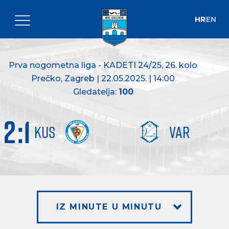
HR
EN
Prva nogometna liga - KADETI 24/25
, 26. kolo
Prečko, Zagreb | 22.05.2025. | 14:00
Gledatelja:
100
2
:
1
KUS
VAR
IZ MINUTE U MINUTU