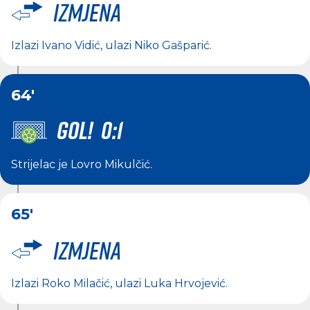
Izmjena
Izlazi
Ivano Vidić
, ulazi
Niko Gašparić
.
64'
GOL! 0:1
Strijelac je
Lovro Mikulčić
.
65'
Izmjena
Izlazi
Roko Milačić
, ulazi
Luka Hrvojević
.