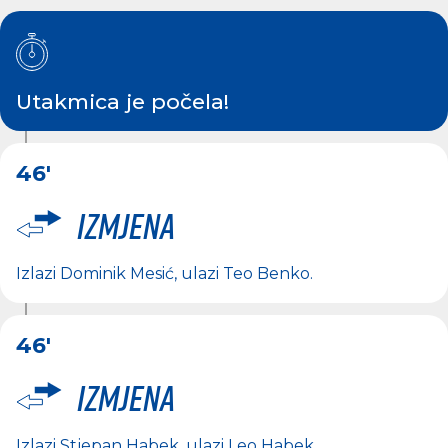
Utakmica je počela!
46'
Izmjena
Izlazi
Dominik Mesić
, ulazi
Teo Benko
.
46'
Izmjena
Izlazi
Stjepan Habek
, ulazi
Leo Habek
.