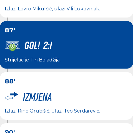
Izlazi
Lovro Mikulčić
, ulazi
Vili Lukovnjak
.
87'
GOL! 2:1
Strijelac je
Tin Bojadžija
.
88'
Izmjena
Izlazi
Rino Grubišić
, ulazi
Teo Serdarević
.
90'