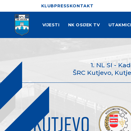
KLUB
PRESS
KONTAKT
VIJESTI
NK OSIJEK TV
UTAKMIC
1. NL SI - Ka
ŠRC Kutjevo, Kutje
KUTJEVO