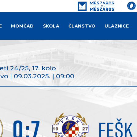
E
MOMČAD
ŠKOLA
ČLANSTVO
ULAZNICE
deti 24/25
, 17. kolo
vo | 09.03.2025. | 09:00
0
:
7
FEŠK