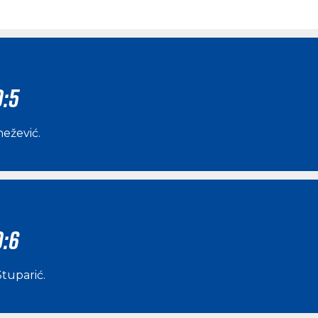
0:5
nežević
.
0:6
Stuparić
.