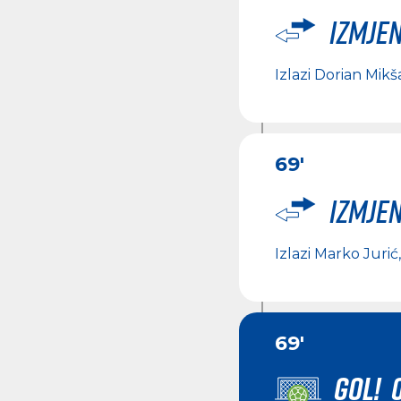
Izmje
Izlazi
Dorian Mikš
69'
Izmje
Izlazi
Marko Jurić
69'
GOL! 