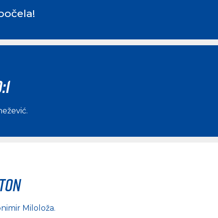
počela!
:1
nežević
.
rton
nimir Miloloža
.