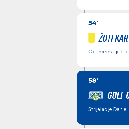
54'
Žuti ka
Opomenut je
Dan
58'
GOL! 
Strijelac je
Daniel