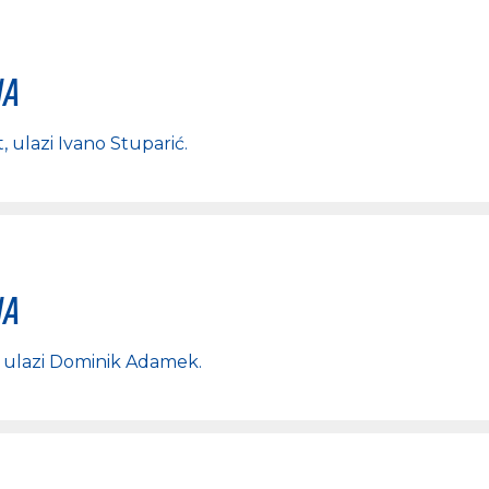
na
t
, ulazi
Ivano Stuparić
.
na
, ulazi
Dominik Adamek
.