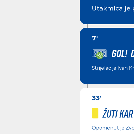
Utakmica je 
7'
GOL! 0
Strijelac je
Ivan K
33'
Žuti ka
Opomenut je
Zvo