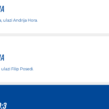
na
a
, ulazi
Andrija Hora
.
na
, ulazi
Filip Posedi
.
0:3