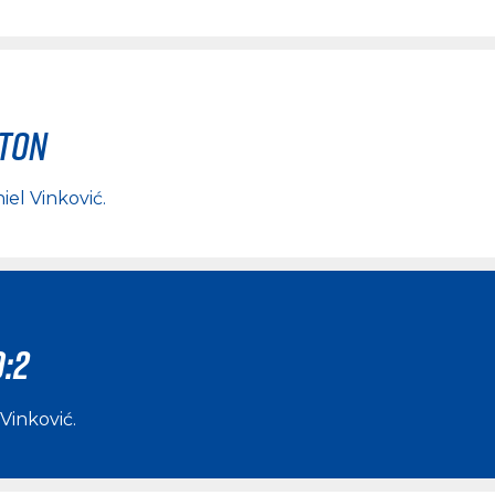
rton
iel Vinković
.
0:2
 Vinković
.