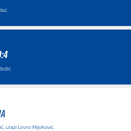
ibić
.
0:4
Božić
.
na
ić
, ulazi
Lovro Mijoković
.