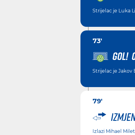
Strijelac je
Luka L
73'
GOL! 
Strijelac je
Jakov 
79'
Izmje
Izlazi
Mihael Milet