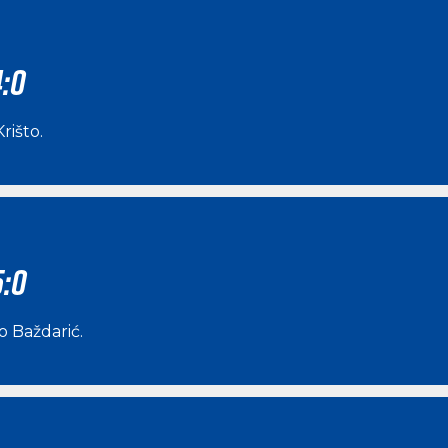
4:0
Krišto
.
5:0
o Baždarić
.