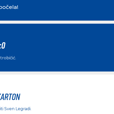
počela!
:0
trobičić
.
karton
iti
Sven Legradi
.