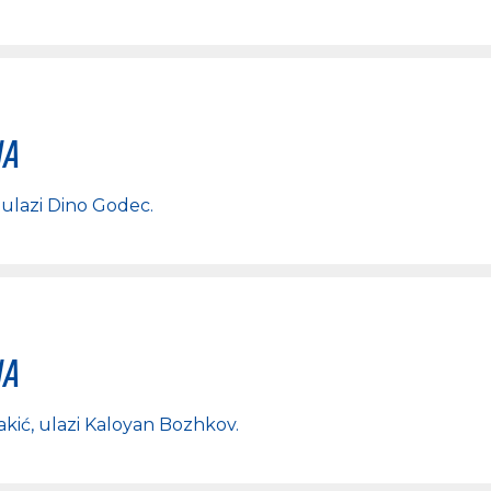
na
, ulazi
Dino Godec
.
na
akić
, ulazi
Kaloyan Bozhkov
.