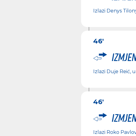
Izlazi
Denys Tilon
46'
Izmje
Izlazi
Duje Reić
, 
46'
Izmje
Izlazi
Roko Pavlov