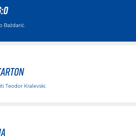
6:0
o Baždarić
.
karton
iti
Teodor Kralevski
.
na