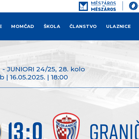
E
MOMČAD
ŠKOLA
ČLANSTVO
ULAZNICE
 - JUNIORI 24/25
, 28. kolo
 | 16.05.2025. | 18:00
13
:
0
GRANI