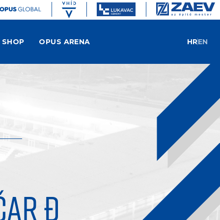
SHOP
OPUS ARENA
HR
EN
ČAR Đ