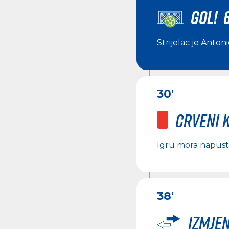
GOL! 
Strijelac je
Antoni
30'
Crveni 
Igru mora napust
38'
Izmje