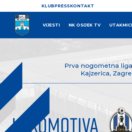
KLUB
PRESS
KONTAKT
VIJESTI
NK OSIJEK TV
UTAKMIC
Prva nogometna liga
Kajzerica, Zagreb
LOKOMOTIVA