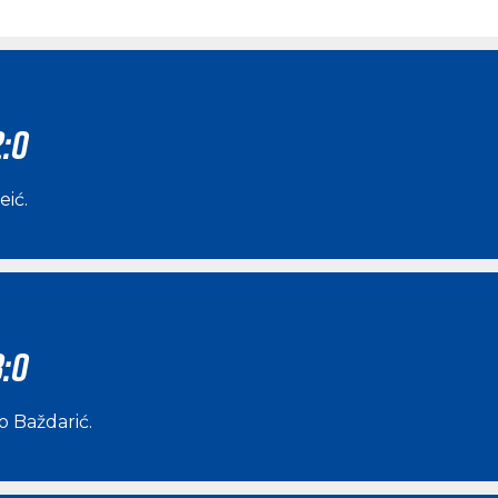
2:0
eić
.
3:0
o Baždarić
.