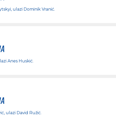
ytskyi
, ulazi
Dominik Vranić
.
na
ulazi
Anes Huskić
.
na
ić
, ulazi
David Ružić
.