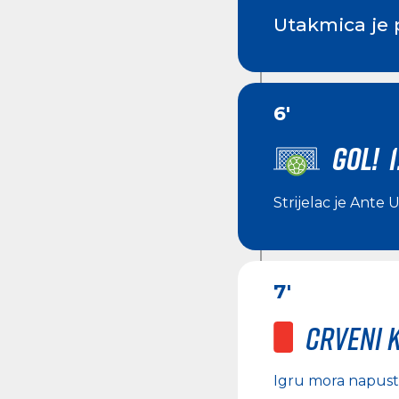
Utakmica je 
6'
GOL! 1
Strijelac je
Ante U
7'
Crveni 
Igru mora napust