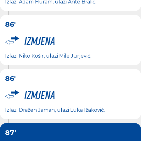
Izlazi
Adam Huram
, ulazi
Ante Bralić
.
86'
Izmjena
Izlazi
Niko Košir
, ulazi
Mile Jurjević
.
86'
Izmjena
Izlazi
Dražen Jaman
, ulazi
Luka Ižaković
.
87'