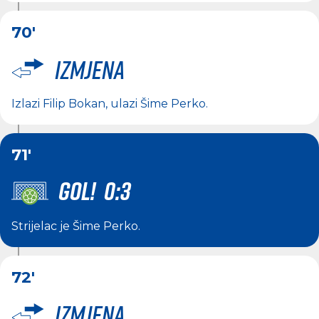
70'
Izmjena
Izlazi
Filip Bokan
, ulazi
Šime Perko
.
71'
GOL! 0:3
Strijelac je
Šime Perko
.
72'
Izmjena