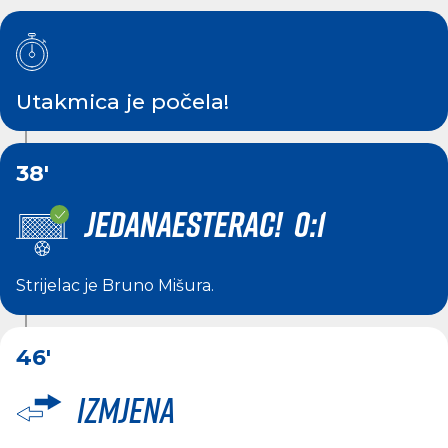
Utakmica je počela!
38'
JEDANAESTERAC! 0:1
Strijelac je
Bruno Mišura
.
46'
Izmjena