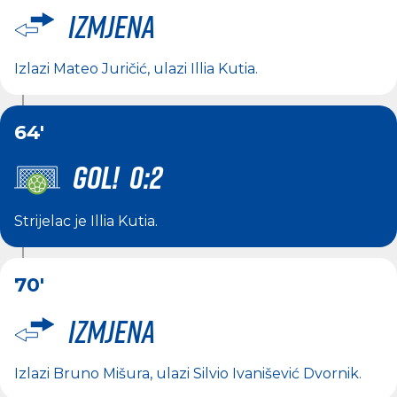
Izmjena
Izlazi
Mateo Juričić
, ulazi
Illia Kutia
.
64'
GOL! 0:2
Strijelac je
Illia Kutia
.
70'
Izmjena
Izlazi
Bruno Mišura
, ulazi
Silvio Ivanišević Dvornik
.