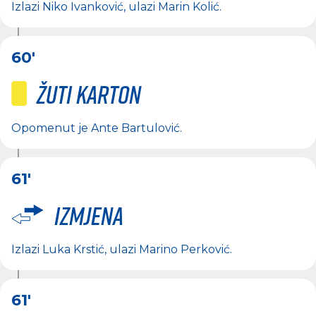
Izlazi
Niko Ivanković
, ulazi
Marin Kolić
.
60'
Žuti karton
Opomenut je
Ante Bartulović
.
61'
Izmjena
Izlazi
Luka Krstić
, ulazi
Marino Perković
.
61'