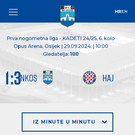
HR
EN
Prva nogometna liga - KADETI 24/25
, 6. kolo
Opus Arena, Osijek | 29.09.2024. | 10:00
Gledatelja:
100
1
:
3
NKOS
HAJ
IZ MINUTE U MINUTU