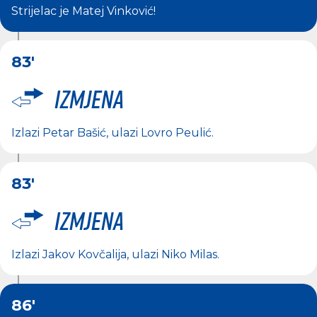
Strijelac je
Matej Vinković
!
83'
Izmjena
Izlazi
Petar Bašić
, ulazi
Lovro Peulić
.
83'
Izmjena
Izlazi
Jakov Kovčalija
, ulazi
Niko Milas
.
86'