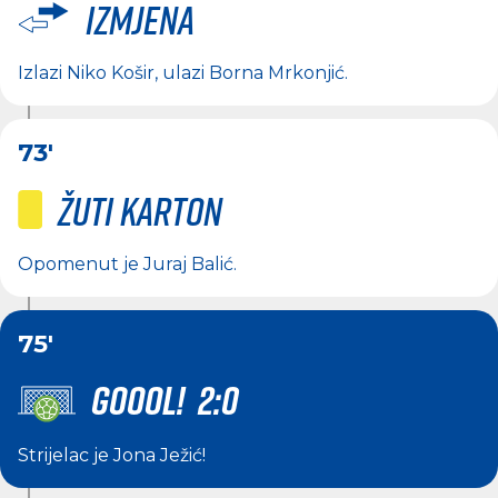
Izmjena
Izlazi
Niko Košir
, ulazi
Borna Mrkonjić
.
73'
Žuti karton
Opomenut je
Juraj Balić
.
75'
GOOOL! 2:0
Strijelac je
Jona Ježić
!