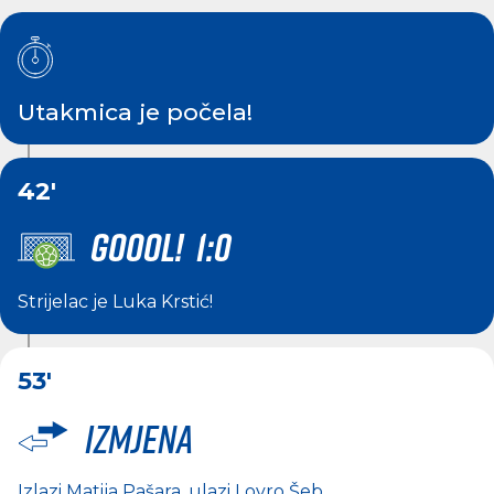
Utakmica je počela!
42'
GOOOL! 1:0
Strijelac je
Luka Krstić
!
53'
Izmjena
Izlazi
Matija Pašara
, ulazi
Lovro Šeb
.