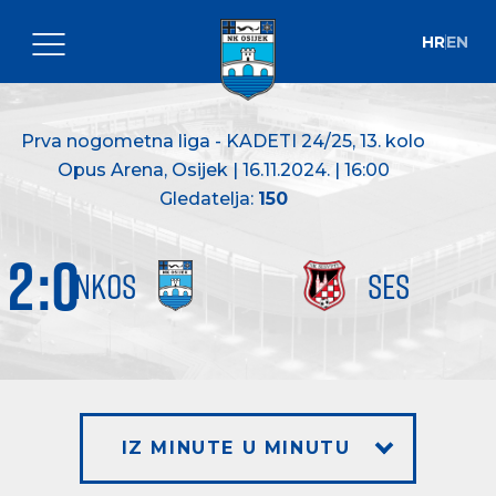
HR
EN
Prva nogometna liga - KADETI 24/25
, 13. kolo
Opus Arena, Osijek | 16.11.2024. | 16:00
Gledatelja:
150
2
:
0
NKOS
SES
IZ MINUTE U MINUTU