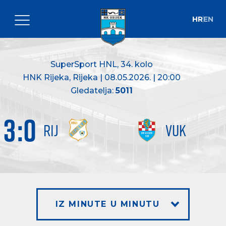
HR
EN
SuperSport HNL
, 34. kolo
HNK Rijeka, Rijeka | 08.05.2026. | 20:00
Gledatelja:
5011
3
:
0
RIJ
VUK
IZ MINUTE U MINUTU