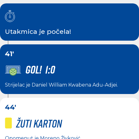
Utakmica je počela!
41'
GOL! 1:0
Strijelac je
Daniel William Kwabena Adu-Adjei
.
44'
Žuti karton
Opomenut je
Moreno Živković
.