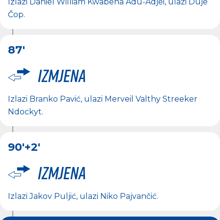
Izlazi
Daniel William Kwabena Adu-Adjei
, ulazi
Duje
Čop
.
87'
Izmjena
Izlazi
Branko Pavić
, ulazi
Merveil Valthy Streeker
Ndockyt
.
90'
+2'
Izmjena
Izlazi
Jakov Puljić
, ulazi
Niko Pajvančić
.