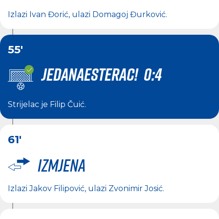
Izlazi
Ivan Đorić
, ulazi
Domagoj Đurković
.
55'
JEDANAESTERAC! 0:4
Strijelac je
Filip Čuić
.
61'
Izmjena
Izlazi
Jakov Filipović
, ulazi
Zvonimir Josić
.