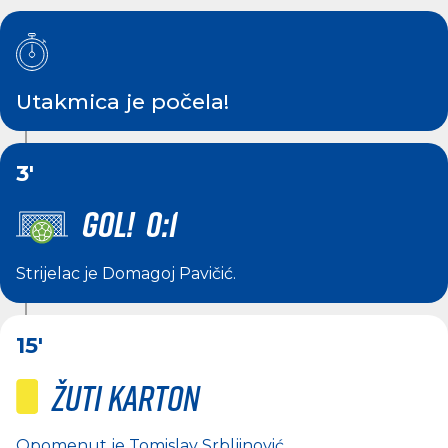
Utakmica je počela!
3'
GOL! 0:1
Strijelac je
Domagoj Pavičić
.
15'
Žuti karton
Opomenut je
Tomislav Srbljinović
.