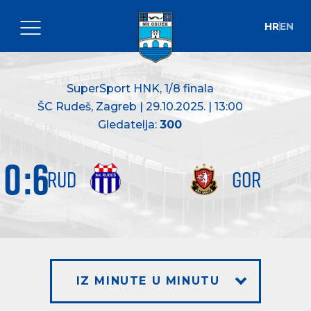
HR
EN
SuperSport HNK
, 1/8 finala
ŠC Rudeš, Zagreb | 29.10.2025. | 13:00
Gledatelja:
300
0
:
6
RUD
GOR
IZ MINUTE U MINUTU