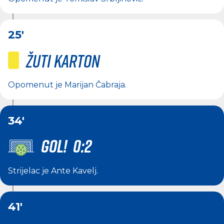
25'
Žuti karton
Opomenut je
Marijan Čabraja
.
34'
GOL! 0:2
Strijelac je
Ante Kavelj
.
41'