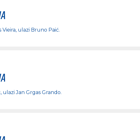
na
 Vieira
, ulazi
Bruno Paić
.
na
ć
, ulazi
Jan Grgas Grando
.
na