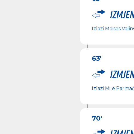
Izmje
Izlazi
Moises Valins
63'
Izmje
Izlazi
Mile Parma
70'
Izmje