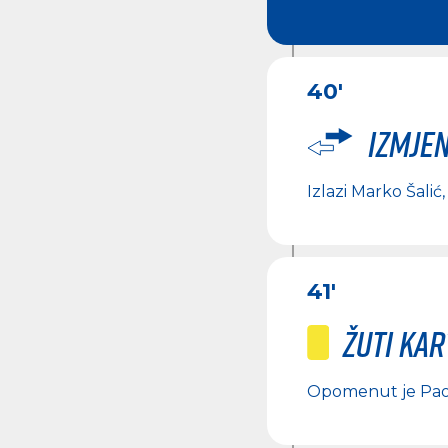
40'
Izmje
Izlazi
Marko Šalić
41'
Žuti ka
Opomenut je
Pao