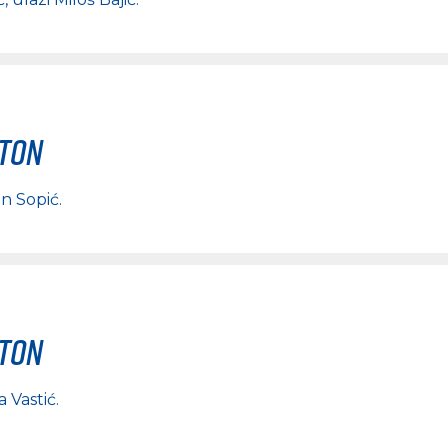
rton
n Sopić
.
rton
a Vastić
.