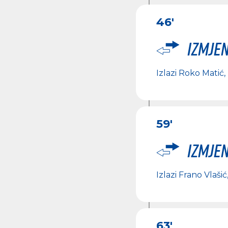
46'
Izmje
Izlazi
Roko Matić
,
59'
Izmje
Izlazi
Frano Vlašić
63'