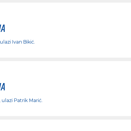
na
 ulazi
Ivan Bikić
.
na
, ulazi
Patrik Marić
.