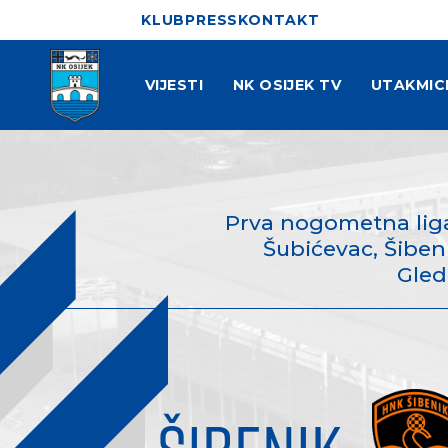
KLUB
PRESS
KONTAKT
VIJESTI
NK OSIJEK TV
UTAKMIC
Prva nogometna liga
Šubićevac, Šibeni
Gled