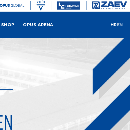
SHOP
OPUS ARENA
HR
EN
EN