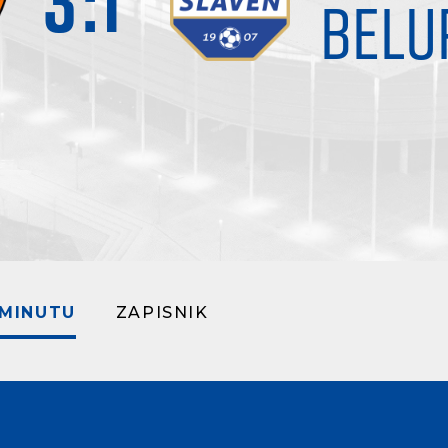
3
:
1
BELU
 MINUTU
ZAPISNIK