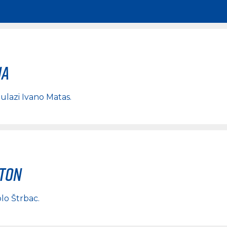
na
, ulazi
Ivano Matas
.
rton
lo Štrbac
.