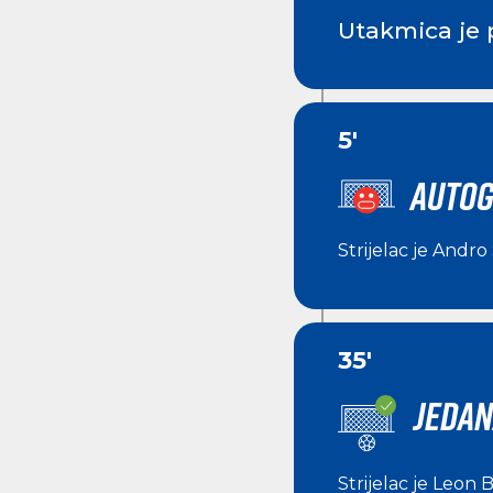
Utakmica je 
5'
AUTOG
Strijelac je
Andro
35'
JEDAN
Strijelac je
Leon B