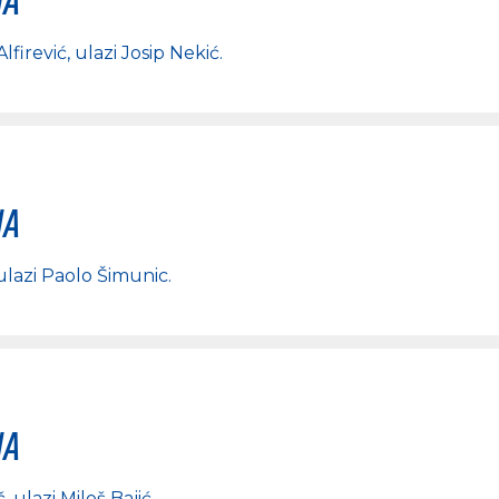
lfirević
, ulazi
Josip Nekić
.
na
 ulazi
Paolo Šimunic
.
na
č
, ulazi
Miloš Bajić
.