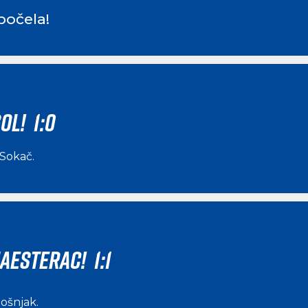
počela!
OL! 1:0
 Sokač
.
AESTERAC! 1:1
ošnjak
.