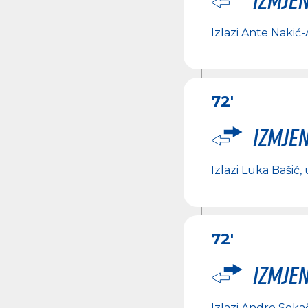
Izlazi
Ante Nakić-A
72'
Izmje
Izlazi
Luka Bašić
,
72'
Izmje
Izlazi
Andro Soka