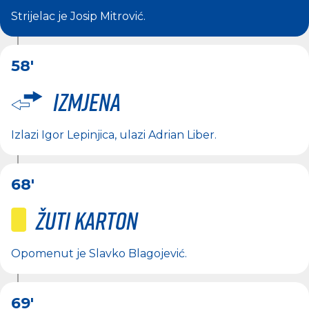
Strijelac je
Josip Mitrović
.
58'
Izmjena
Izlazi
Igor Lepinjica
, ulazi
Adrian Liber
.
68'
Žuti karton
Opomenut je
Slavko Blagojević
.
69'