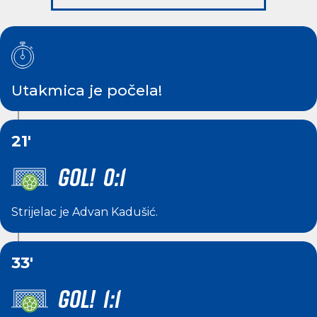
Utakmica je počela!
21'
GOL! 0:1
Strijelac je
Advan Kadušić
.
33'
GOL! 1:1