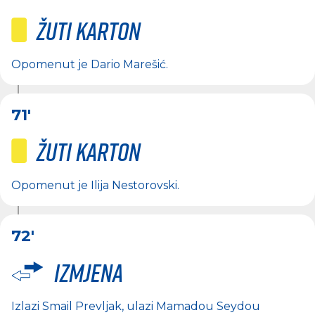
Žuti karton
Opomenut je
Dario Marešić
.
71'
Žuti karton
Opomenut je
Ilija Nestorovski
.
72'
Izmjena
Izlazi
Smail Prevljak
, ulazi
Mamadou Seydou