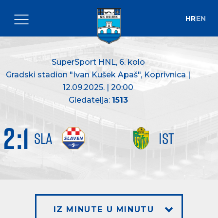
HR
EN
SuperSport HNL
, 6. kolo
Gradski stadion "Ivan Kušek Apaš", Koprivnica |
12.09.2025. | 20:00
Gledatelja:
1513
2
:
1
SLA
IST
IZ MINUTE U MINUTU