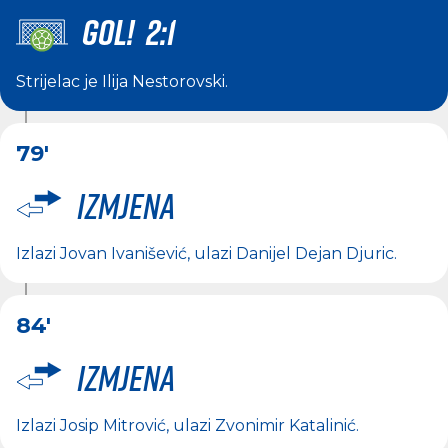
GOL! 2:1
Strijelac je
Ilija Nestorovski
.
79'
Izmjena
Izlazi
Jovan Ivanišević
, ulazi
Danijel Dejan Djuric
.
84'
Izmjena
Izlazi
Josip Mitrović
, ulazi
Zvonimir Katalinić
.