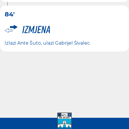
84'
Izmjena
Izlazi
Ante Šuto
, ulazi
Gabrijel Šivalec
.