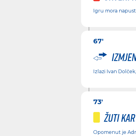
Igru mora napust
67'
Izmje
Izlazi
Ivan Dolček
73'
Žuti ka
Opomenut je
Adr