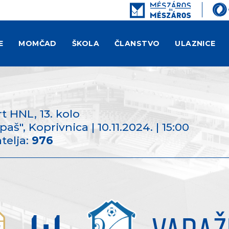
E
MOMČAD
ŠKOLA
ČLANSTVO
ULAZNICE
rt HNL
, 13. kolo
š", Koprivnica | 10.11.2024. | 15:00
telja:
976