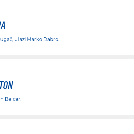
na
rugač
, ulazi
Marko Dabro
.
rton
n Belcar
.