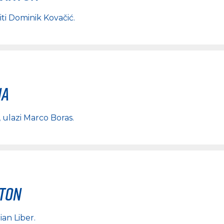
iti
Dominik Kovačić
.
na
, ulazi
Marco Boras
.
rton
ian Liber
.