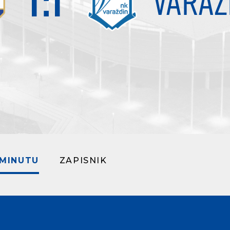
1
:
1
VARAŽ
 MINUTU
ZAPISNIK