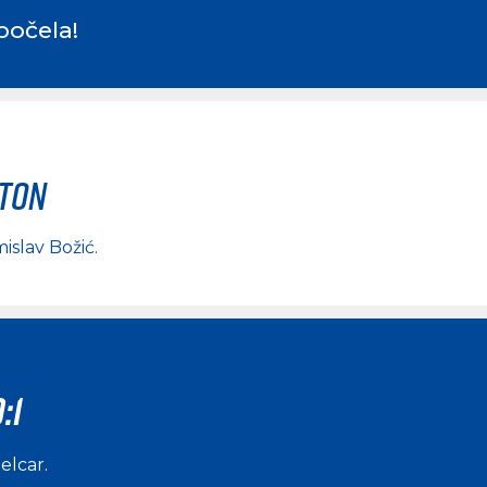
počela!
rton
islav Božić
.
:1
elcar
.