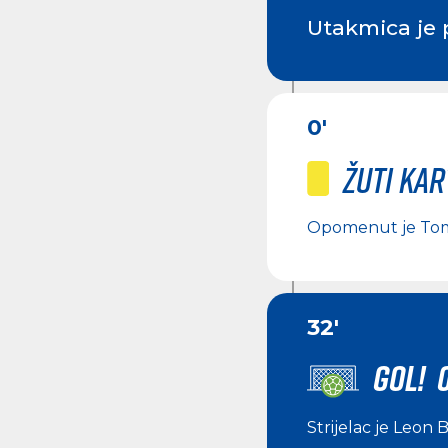
Utakmica je 
0'
Žuti ka
Opomenut je
Tom
32'
GOL! 0
Strijelac je
Leon B