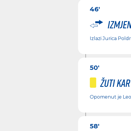
46'
Izmje
Izlazi
Jurica Pold
50'
Žuti ka
Opomenut je
Leo
58'