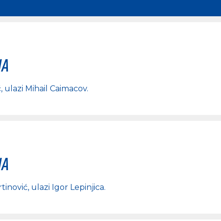
na
ć
, ulazi
Mihail Caimacov
.
na
tinović
, ulazi
Igor Lepinjica
.