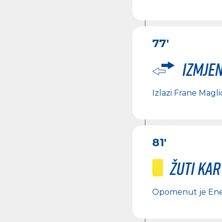
77'
Izmje
Izlazi
Frane Magli
81'
Žuti ka
Opomenut je
Ene