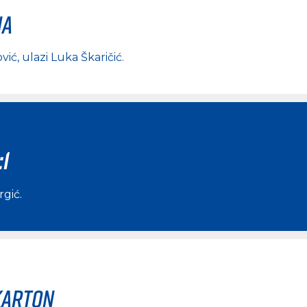
na
ović
, ulazi
Luka Škaričić
.
:1
rgić
.
karton