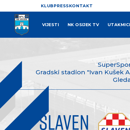
KLUB
PRESS
KONTAKT
VIJESTI
NK OSIJEK TV
UTAKMIC
SuperSpo
Gradski stadion "Ivan Kušek Apa
Gleda
SLAVEN