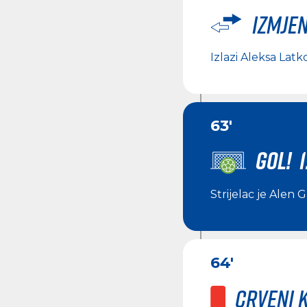
Izmje
Izlazi
Aleksa Latk
63'
GOL! 1
Strijelac je
Alen G
64'
Crveni 