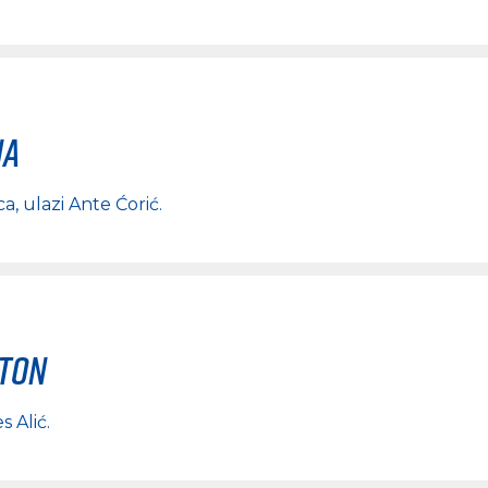
na
ca
, ulazi
Ante Ćorić
.
rton
s Alić
.