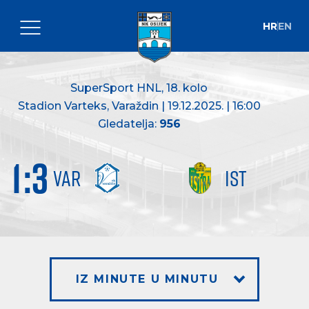
HR
EN
SuperSport HNL
, 18. kolo
Stadion Varteks, Varaždin | 19.12.2025. | 16:00
Gledatelja:
956
1
:
3
VAR
IST
IZ MINUTE U MINUTU