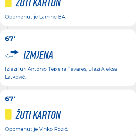
Žuti karton
Opomenut je
Lamine BA
.
67'
Izmjena
Izlazi
Iuri Antonio Teixeira Tavares
, ulazi
Aleksa
Latković
.
67'
Žuti karton
Opomenut je
Vinko Rozić
.