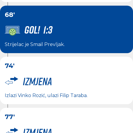
68'
GOL! 1:3
Strijelac je
Smail Prevljak
.
74'
Izmjena
Izlazi
Vinko Rozić
, ulazi
Filip Taraba
.
77'
Izmjena