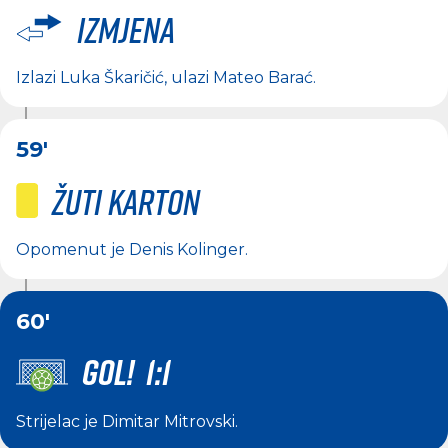
Izmjena
Izlazi
Luka Škaričić
, ulazi
Mateo Barać
.
59'
Žuti karton
Opomenut je
Denis Kolinger
.
60'
GOL! 1:1
Strijelac je
Dimitar Mitrovski
.