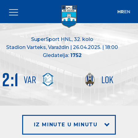
HR
EN
SuperSport HNL
, 32. kolo
Stadion Varteks, Varaždin | 26.04.2025. | 18:00
Gledatelja:
1752
2
:
1
VAR
LOK
IZ MINUTE U MINUTU