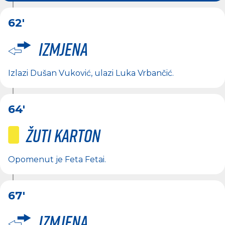
62'
Izmjena
Izlazi
Dušan Vuković
, ulazi
Luka Vrbančić
.
64'
Žuti karton
Opomenut je
Feta Fetai
.
67'
Izmjena