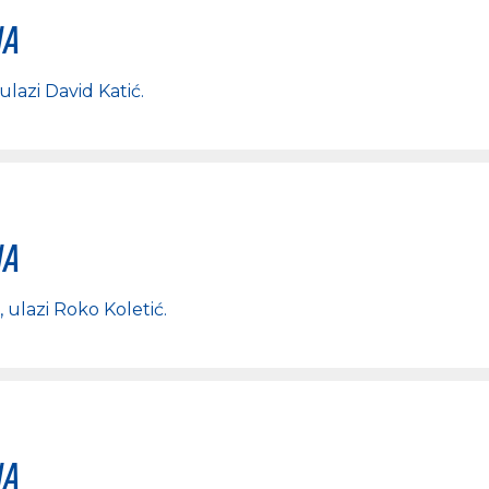
na
 ulazi
David Katić
.
na
, ulazi
Roko Koletić
.
na