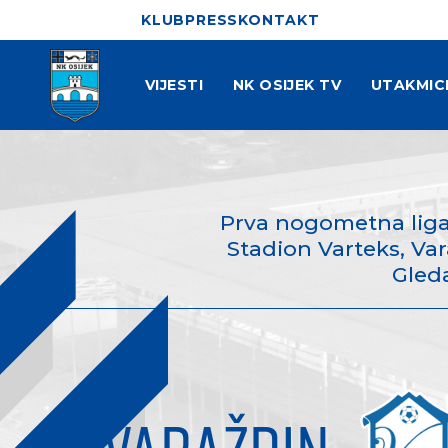
KLUB
PRESS
KONTAKT
VIJESTI
NK OSIJEK TV
UTAKMIC
Prva nogometna liga
Stadion Varteks, Vara
Gleda