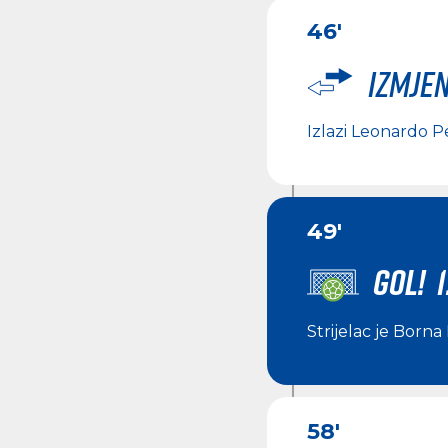
46'
Izmje
Izlazi
Leonardo P
49'
GOL! 1
Strijelac je
Borna 
58'