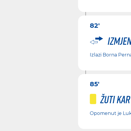
82'
Izmje
Izlazi
Borna Pern
85'
Žuti ka
Opomenut je
Luk