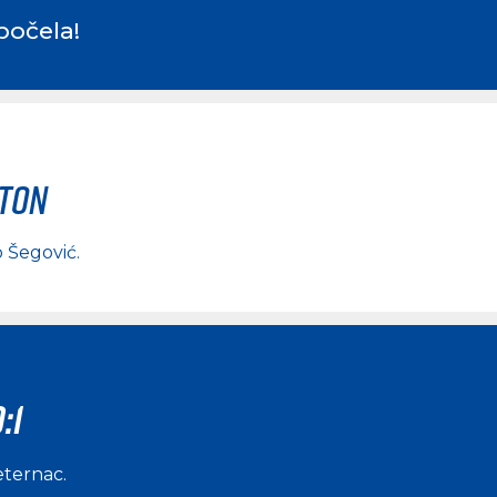
počela!
rton
o Šegović
.
:1
eternac
.