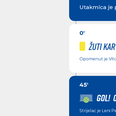
Utakmica je 
0'
Žuti ka
Opomenut je
Vit
45'
GOL! 0
Strijelac je
Leni P