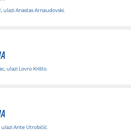
ć
, ulazi
Anastas Arnaudovski
.
na
ac
, ulazi
Lovro Krišto
.
na
, ulazi
Ante Utrobičić
.