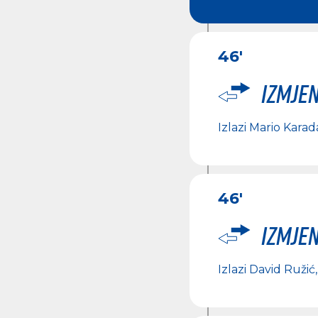
46'
Izmje
Izlazi
Mario Karad
46'
Izmje
Izlazi
David Ružić