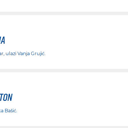
na
ar
, ulazi
Vanja Grujić
.
rton
a Bašić
.