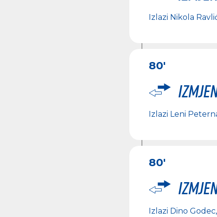
Izlazi
Nikola Ravli
80'
Izmje
Izlazi
Leni Petern
80'
Izmje
Izlazi
Dino Godec