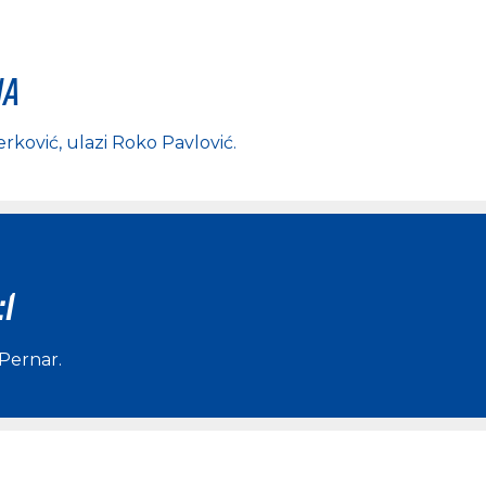
na
erković
, ulazi
Roko Pavlović
.
:1
Pernar
.