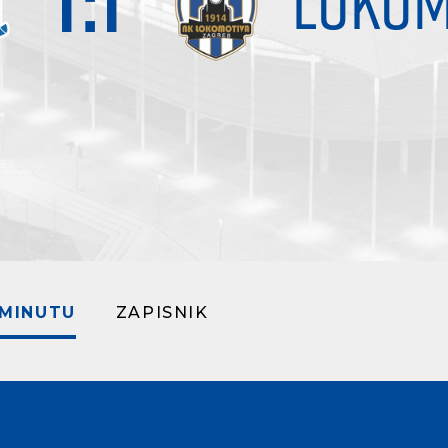
1
:
1
LOKOM
 MINUTU
ZAPISNIK