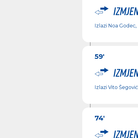
Izmje
Izlazi
Noa Godec
,
59'
Izmje
Izlazi
Vito Šegović
74'
Izmje