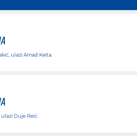
na
akić
, ulazi
Amad Keita
.
na
, ulazi
Duje Reić
.