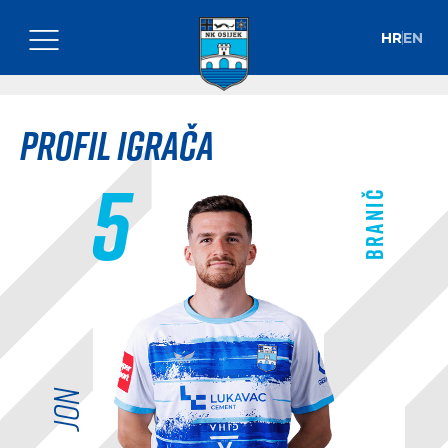
HR
EN
Profil igrača
5
Branič
Jon