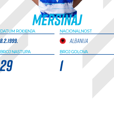
Mersinaj
DATUM ROĐENJA
NACIONALNOST
8.2.1999.
Albanija
BROJ NASTUPA
BROJ GOLOVA
29
1