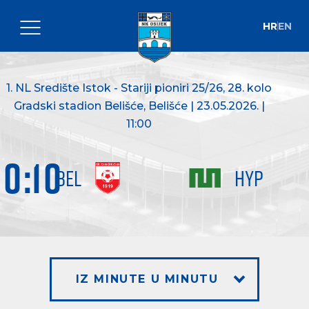
HR
EN
1. NL Središte Istok - Stariji pioniri 25/26
, 28. kolo
Gradski stadion Belišće, Belišće | 23.05.2026. |
11:00
0
:
10
BEL
HYP
IZ MINUTE U MINUTU