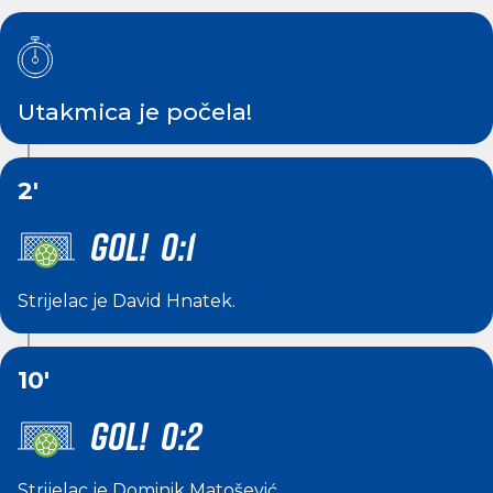
Utakmica je počela!
2'
GOL! 0:1
Strijelac je
David Hnatek
.
10'
GOL! 0:2
Strijelac je
Dominik Matošević
.